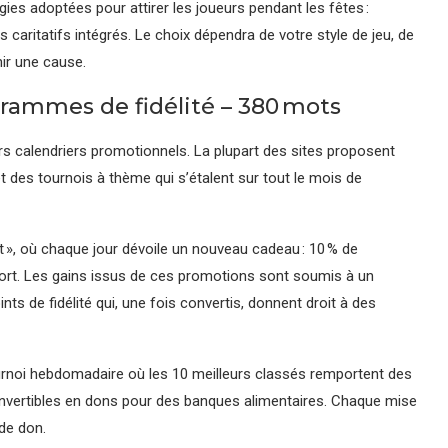
gies adoptées pour attirer les joueurs pendant les fêtes :
ritatifs intégrés. Le choix dépendra de votre style de jeu, de
nir une cause.
rammes de fidélité – 380 mots
eurs calendriers promotionnels. La plupart des sites proposent
des tournois à thème qui s’étalent sur tout le mois de
t », où chaque jour dévoile un nouveau cadeau : 10 % de
sport. Les gains issus de ces promotions sont soumis à un
ts de fidélité qui, une fois convertis, donnent droit à des
ournoi hebdomadaire où les 10 meilleurs classés remportent des
 convertibles en dons pour des banques alimentaires. Chaque mise
 de don.