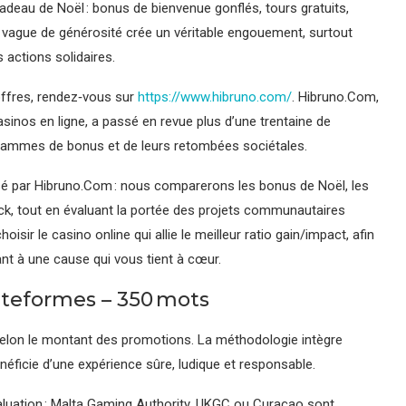
adeau de Noël : bonus de bienvenue gonflés, tours gratuits,
 vague de générosité crée un véritable engouement, surtout
 actions solidaires.
offres, rendez‑vous sur
https://www.hibruno.com/
. Hibruno.Com,
asinos en ligne, a passé en revue plus d’une trentaine de
grammes de bonus et de leurs retombées sociétales.
osé par Hibruno.Com : nous comparerons les bonus de Noël, les
k, tout en évaluant la portée des projets communautaires
sir le casino online qui allie le meilleur ratio gain/impact, afin
ant à une cause qui vous tient à cœur.
lateformes – 350 mots
selon le montant des promotions. La méthodologie intègre
néficie d’une expérience sûre, ludique et responsable.
aluation : Malta Gaming Authority, UKGC ou Curaçao sont