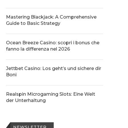
Mastering Blackjack: A Comprehensive
Guide to Basic Strategy
Ocean Breeze Casino: scopri i bonus che
fanno la differenza nel 2026
Jettbet Casino: Los geht’s und sichere dir
Boni
Realspin Microgaming Slots: Eine Welt
der Unterhaltung
NEWSLETTER