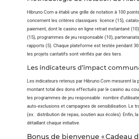
Hibruno.Com a établi une grille de notation à 100 point
concernent les critères classiques : licence (15), catalo
paiement, dont le casino en ligne retrait instantané (10
(15), programmes de jeu responsable (10), partenariat
rapports (5). Chaque plateforme est testée pendant 30
les projets caritatifs sont vérifiés par des tiers.
Les indicateurs d’impact communa
Les indicateurs retenus par Hibruno.Com mesurent la po
montant total des dons effectués par le casino au cou
les programmes de jeu responsable : nombre d’utilisateu
auto‑exclusions et campagnes de sensibilisation. Le t
(ex. : distribution de repas, soutien aux écoles). Enfin, 
détaillant chaque initiative.
Bonus de bienvenue « Cadeau de