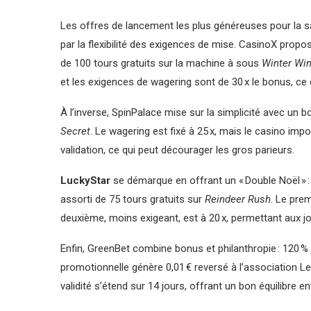
Les offres de lancement les plus généreuses pour la s
par la flexibilité des exigences de mise. CasinoX prop
de 100 tours gratuits sur la machine à sous
Winter Wi
et les exigences de wagering sont de 30 x le bonus, ce
À l’inverse, SpinPalace mise sur la simplicité avec un b
Secret
. Le wagering est fixé à 25 x, mais le casino imp
validation, ce qui peut décourager les gros parieurs.
LuckyStar
se démarque en offrant un « Double Noël » : 
assorti de 75 tours gratuits sur
Reindeer Rush
. Le prem
deuxième, moins exigeant, est à 20 x, permettant aux j
Enfin, GreenBet combine bonus et philanthropie : 120 %
promotionnelle génère 0,01 € reversé à l’association L
validité s’étend sur 14 jours, offrant un bon équilibre ent