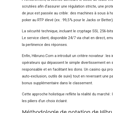
scrutées afin d’assurer une régulation stricte, une prote
de jeux est passée au crible : des machines à sous à h
poker au RTP élevé (ex. : 99,5 % pour le Jacks or Bett
La sécurité technique, incluant le cryptage SSL 256‑bi
Le service client, disponible 24/7 via chat en direct, ema
la pertinence des réponses.
Enfin, Hibruno.Com a introduit un critère novateur : les 
opérateurs qui dépassent le simple divertissement en s
responsable et en facilitant les dons. Un casino qui p
auto‑exclusion, outils de suivi) tout en reversant une 
bonus supplémentaire dans le classement.
Cette approche holistique reflète la réalité du marché :
les piliers d’un choix éclairé.
Méthodologie de notation de Hibr