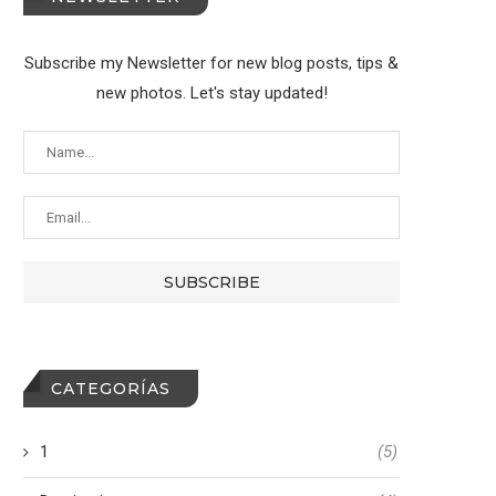
Subscribe my Newsletter for new blog posts, tips &
new photos. Let's stay updated!
CATEGORÍAS
1
(5)