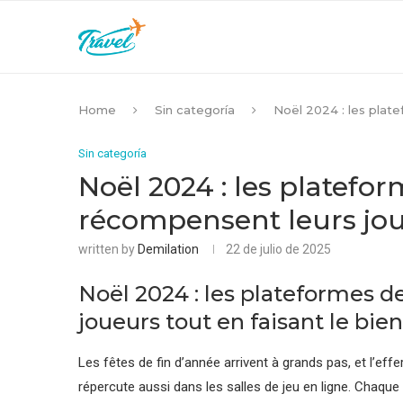
Home
Sin categoría
Noël 2024 : les plate
Sin categoría
Noël 2024 : les platefo
récompensent leurs joue
written by
Demilation
22 de julio de 2025
Noël 2024 : les plateformes 
joueurs tout en faisant le bien
Les fêtes de fin d’année arrivent à grands pas, et l’ef
répercute aussi dans les salles de jeu en ligne. Chaque