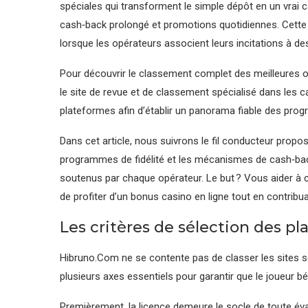
spéciales qui transforment le simple dépôt en un vrai c
cash‑back prolongé et promotions quotidiennes. Cette
lorsque les opérateurs associent leurs incitations à des
Pour découvrir le classement complet des meilleures 
le site de revue et de classement spécialisé dans les c
plateformes afin d’établir un panorama fiable des pro
Dans cet article, nous suivrons le fil conducteur prop
programmes de fidélité et les mécanismes de cash‑bac
soutenus par chaque opérateur. Le but ? Vous aider à choi
de profiter d’un bonus casino en ligne tout en contribu
Les critères de sélection des p
Hibruno.Com ne se contente pas de classer les sites 
plusieurs axes essentiels pour garantir que le joueur bé
Premièrement, la licence demeure le socle de toute év