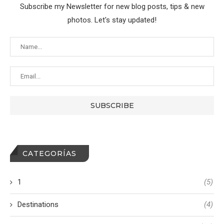
Subscribe my Newsletter for new blog posts, tips & new
photos. Let's stay updated!
CATEGORÍAS
1
(5)
Destinations
(4)