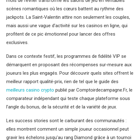
mois de février transforme les salons de jeu en véritables
scènes romantiques où les cœurs battent au rythme des
jackpots. La Saint‑Valentin attire non seulement les couples,
mais aussi une vague d’activité sur les casinos en ligne, qui
profitent de ce pic émotionnel pour lancer des offres
exclusives.
Dans ce contexte festif, les programmes de fidélité VIP se
démarquent en proposant des récompenses sur‑mesure aux
joueurs les plus engagés. Pour découvrir quels sites offrent le
meilleur rapport qualité‑prix, rien de tel que le guide des
meilleurs casino crypto
publié par Comptoirdecampagne.Fr, le
comparateur indépendant qui teste chaque plateforme sous
l’angle du bonus, de la sécurité et de la variété de jeux.
Les success stories sont le carburant des communautés :
elles montrent comment un simple joueur occasionnel peut
gravir les échelons jusqu’au rang Diamond grâce à un tournoi