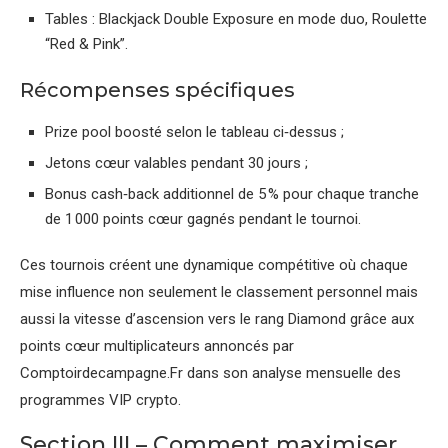
Tables : Blackjack Double Exposure en mode duo, Roulette
“Red & Pink”.
Récompenses spécifiques
Prize pool boosté selon le tableau ci‑dessus ;
Jetons cœur valables pendant 30 jours ;
Bonus cash‑back additionnel de 5 % pour chaque tranche
de 1 000 points cœur gagnés pendant le tournoi.
Ces tournois créent une dynamique compétitive où chaque
mise influence non seulement le classement personnel mais
aussi la vitesse d’ascension vers le rang Diamond grâce aux
points cœur multiplicateurs annoncés par
Comptoirdecampagne.Fr dans son analyse mensuelle des
programmes VIP crypto.
Section III – Comment maximiser