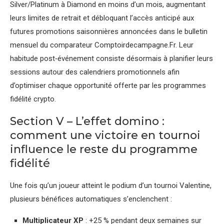
Silver/Platinum à Diamond en moins d’un mois, augmentant
leurs limites de retrait et débloquant l’accès anticipé aux
futures promotions saisonnières annoncées dans le bulletin
mensuel du comparateur Comptoirdecampagne.Fr. Leur
habitude post‑événement consiste désormais à planifier leurs
sessions autour des calendriers promotionnels afin
d’optimiser chaque opportunité offerte par les programmes
fidélité crypto.
Section V – L’effet domino :
comment une victoire en tournoi
influence le reste du programme
fidélité
Une fois qu’un joueur atteint le podium d’un tournoi Valentine,
plusieurs bénéfices automatiques s’enclenchent :
Multiplicateur XP
: +25 % pendant deux semaines sur