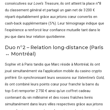
consécutives sur
Love’s Treasure
, ils ont atteint la place n°8
du classement général et partagé un gain net de 3 200 €
réparti équitablement grâce aux jetons cœur convertis en
cash‑back supplémentaire (5 %). Leur témoignage indique que
l’expérience a renforcé leur confiance mutuelle tant dans le
jeu que dans leur relation quotidienne.
Duo n°2 – Relation long‑distance (Paris
↔ Montréal)
Sophie vit à Paris tandis que Marc réside à Montréal; ils ont
joué simultanément via l’application mobile du casino crypto
préféré. En synchronisant leurs sessions sur
Valentine’s Gold
,
ils ont combiné leurs points cœur pour franchir la barre du
top‑5 et remporter 2 750 € ainsi qu’un coffret cadeau
contenant du vin millésimé et des roses fraîches livrés
simultanément dans leurs villes respectives grâce aux jetons