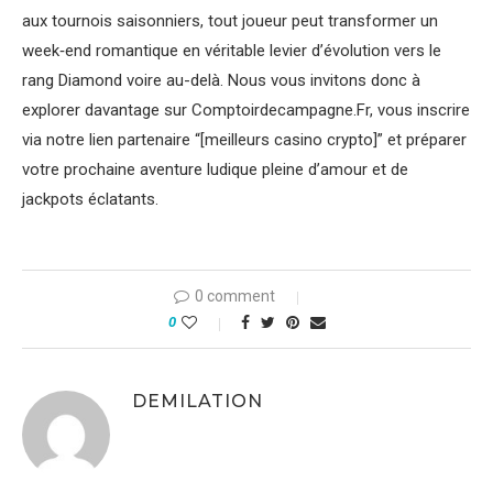
aux tournois saisonniers, tout joueur peut transformer un
week‑end romantique en véritable levier d’évolution vers le
rang Diamond voire au-delà. Nous vous invitons donc à
explorer davantage sur Comptoirdecampagne.Fr, vous inscrire
via notre lien partenaire “[meilleurs casino crypto]” et préparer
votre prochaine aventure ludique pleine d’amour et de
jackpots éclatants.
0 comment
0
DEMILATION