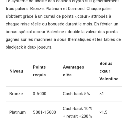
Le système de fidélité des casinos crypto suit généralement
trois paliers : Bronze, Platinum et Diamond. Chaque palier
s’obtient grâce à un cumul de points « cœur » attribués à
chaque mise réelle ou bonusée durant le mois. En février, un
bonus spécial « cœur Valentine » double la valeur des points
gagnés sur les machines à sous thématiques et les tables de
blackjack à deux joueurs.
Bonus
Points
Avantages
Niveau
cœur
requis
clés
Valentine
Bronze
0‑5 000
Cash‑back 5 %
×1
Cash‑back 10 %
Platinum
5 001‑15 000
×1,5
+ retrait +200 %