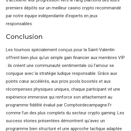
d’accélérer leur progression vers le rang Diamond dès leurs
premiers dépôts sur un meilleur casino crypto recommandé
par notre équipe indépendante d’experts en jeux
responsables.
Conclusion
Les tournois spécialement conçus pour la Saint‑Valentin
offrent bien plus qu’un simple gain financier aux membres VIP
: ils créent une communauté sentimentale où l’amour se
conjugue avec la stratégie ludique responsable. Grâce aux
points cœur accélérés, aux prize pools boostés et aux
récompenses physiques uniques, chaque participant vit une
expérience immersive qui renforce son attachement au
programme fidélité évalué par Comptoirdecampagne.Fr
comme l’un des plus complets du secteur crypto gaming. Les
success stories présentées démontrent qu’avec un
programme bien structuré et une approche tactique adaptée