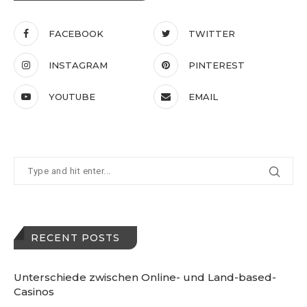
FACEBOOK
TWITTER
INSTAGRAM
PINTEREST
YOUTUBE
EMAIL
RECENT POSTS
Unterschiede zwischen Online- und Land-based-
Casinos