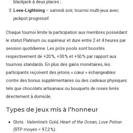
blackjack à deux places ;
Love‑Lightning
– samedi soir, tournoi multi‑jeux avec
jackpot progressif.
Chaque tournoi limite la participation aux membres possédant
le statut Platinum ou supérieur et dure entre 2 et 4 heures par
session quotidienne. Les prize pools sont boostés
respectivement de +20 %, +30 % et +50 % par rapport aux
tournois standards. En plus des gains monétaires, les
participants reçoivent des jetons « cœur » échangeables
contre des bonus supplémentaires ou des cadeaux physiques
tels que chocolats artisanaux ou bouquets de roses livrés
directement à domicile.
Types de jeux mis à l’honneur
Slots :
Valentine’s Gold
,
Heart of the Ocean
,
Love Potion
(RTP moyen = 97,2 %).