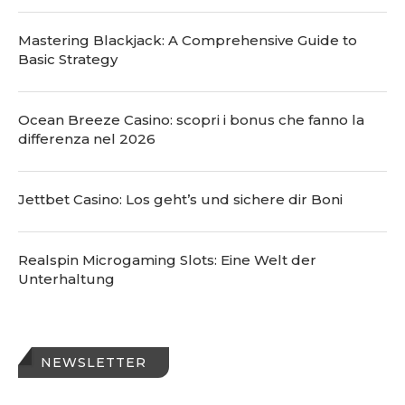
Mastering Blackjack: A Comprehensive Guide to
Basic Strategy
Ocean Breeze Casino: scopri i bonus che fanno la
differenza nel 2026
Jettbet Casino: Los geht’s und sichere dir Boni
Realspin Microgaming Slots: Eine Welt der
Unterhaltung
NEWSLETTER