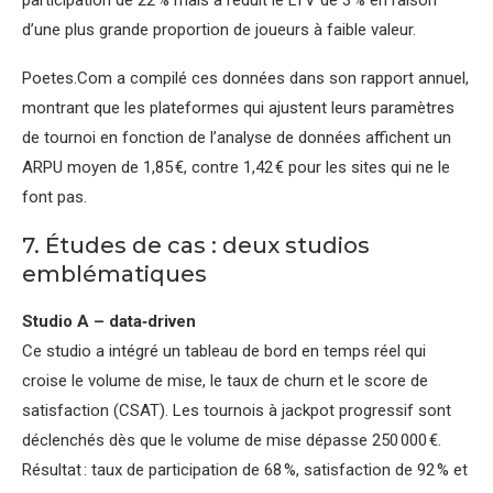
participation de 22 % mais a réduit le LTV de 3 % en raison
d’une plus grande proportion de joueurs à faible valeur.
Poetes.Com a compilé ces données dans son rapport annuel,
montrant que les plateformes qui ajustent leurs paramètres
de tournoi en fonction de l’analyse de données affichent un
ARPU moyen de 1,85 €, contre 1,42 € pour les sites qui ne le
font pas.
7. Études de cas : deux studios
emblématiques
Studio A – data‑driven
Ce studio a intégré un tableau de bord en temps réel qui
croise le volume de mise, le taux de churn et le score de
satisfaction (CSAT). Les tournois à jackpot progressif sont
déclenchés dès que le volume de mise dépasse 250 000 €.
Résultat : taux de participation de 68 %, satisfaction de 92 % et