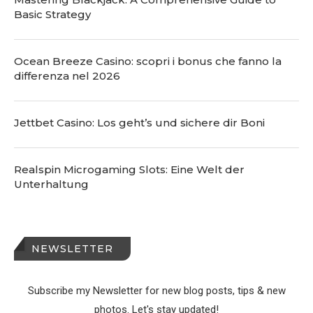
Basic Strategy
Ocean Breeze Casino: scopri i bonus che fanno la
differenza nel 2026
Jettbet Casino: Los geht’s und sichere dir Boni
Realspin Microgaming Slots: Eine Welt der
Unterhaltung
NEWSLETTER
Subscribe my Newsletter for new blog posts, tips & new
photos. Let's stay updated!