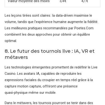
Valeur moyenne des mises
3,4 €
4,1 €
Les leçons tirées sont claires : la data‑driven maximise le
volume, tandis que l’expérience humaine augmente la fidélité.
Les meilleures pratiques recommandées par Poetes.Com
combinent les deux approches pour obtenir un équilibre
optimal.
8. Le futur des tournois live : IA, VR et
métavers
Les technologies émergentes promettent de redéfinir le Live
Casino. Les avatars IA, capables de reproduire les
expressions faciales du croupier en temps réel grâce à la
capture motion capture, offriront une présence
quasi‑physique même sur mobile.
Dans le métavers, les tournois pourront se tenir dans des