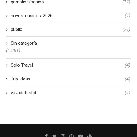
gambling/casino
(12)
novos-casinos-2026
(1)
public
(21)
Sin categoría
(1.381)
Solo Travel
(4)
Trip Ideas
(4)
vavadatestpl
(1)