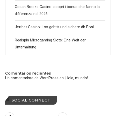
Ocean Breeze Casino: scopri i bonus che fanno la
differenza nel 2026
Jettbet Casino: Los geht’s und sichere dir Boni
Realspin Microgaming Slots: Eine Welt der
Unterhaltung
Comentarios recientes
Un comentarista de WordPress
en
¡Hola, mundo!
SOCIAL CONNECT