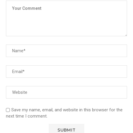
Save my name, email, and website in this browser for the
next time I comment.