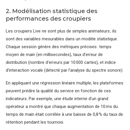
2. Modélisation statistique des
performances des croupiers
Les croupiers Live ne sont plus de simples animateurs ; ils
sont des variables mesurables dans un modèle statistique.
Chaque session génère des métriques précises : temps
moyen de main (en millisecondes), taux d’erreur de
distribution (nombre d’erreurs par 10 000 cartes), et indice
d’interaction vocale (détecté par l’analyse du spectre sonore).
En appliquant une régression linéaire multiple, les plateformes
peuvent prédire la qualité du service en fonction de ces
indicateurs. Par exemple, une étude interne d’un grand
opérateur a montré que chaque augmentation de 10 ms du
temps de main était corrélée à une baisse de 0,8 % du taux de
rétention pendant les tournois.