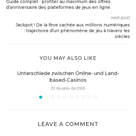
Guide complet : profiter au maximum des offres
d’anniversaire des plateformes de jeux en ligne
next post
Jackpot ! De la fève cachée aux millions numériques
: trajectoire d’un phénomène de jeu à travers les
siècles
YOU MAY ALSO LIKE
Unterschiede zwischen Online- und Land-
based-Casinos
23 de junio de 2026
LEAVE A COMMENT