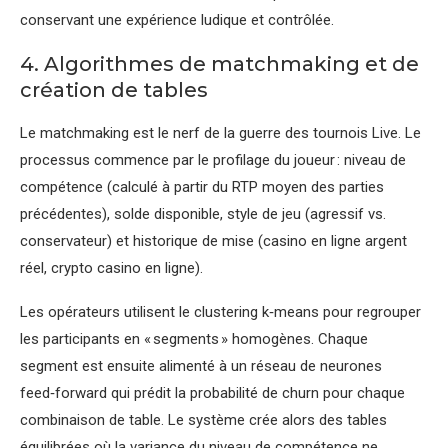
conservant une expérience ludique et contrôlée.
4. Algorithmes de matchmaking et de
création de tables
Le matchmaking est le nerf de la guerre des tournois Live. Le
processus commence par le profilage du joueur : niveau de
compétence (calculé à partir du RTP moyen des parties
précédentes), solde disponible, style de jeu (agressif vs.
conservateur) et historique de mise (casino en ligne argent
réel, crypto casino en ligne).
Les opérateurs utilisent le clustering k‑means pour regrouper
les participants en « segments » homogènes. Chaque
segment est ensuite alimenté à un réseau de neurones
feed‑forward qui prédit la probabilité de churn pour chaque
combinaison de table. Le système crée alors des tables
équilibrées où la variance du niveau de compétence ne