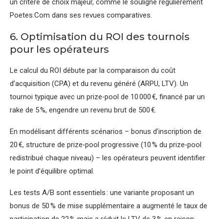
un critère de choix majeur, comme le souligne régulièrement
Poetes.Com dans ses revues comparatives.
6. Optimisation du ROI des tournois
pour les opérateurs
Le calcul du ROI débute par la comparaison du coût
d’acquisition (CPA) et du revenu généré (ARPU, LTV). Un
tournoi typique avec un prize‑pool de 10 000 €, financé par un
rake de 5 %, engendre un revenu brut de 500 €.
En modélisant différents scénarios – bonus d’inscription de
20 €, structure de prize‑pool progressive (10 % du prize‑pool
redistribué chaque niveau) – les opérateurs peuvent identifier
le point d’équilibre optimal.
Les tests A/B sont essentiels : une variante proposant un
bonus de 50 % de mise supplémentaire a augmenté le taux de