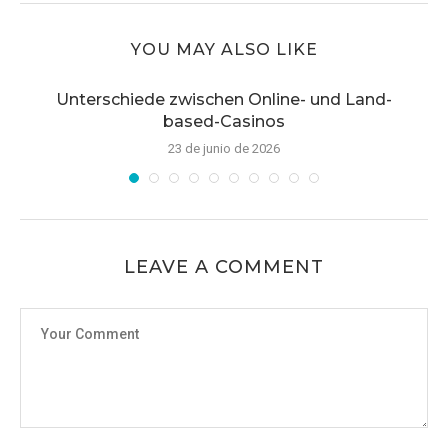
YOU MAY ALSO LIKE
Unterschiede zwischen Online- und Land-
based-Casinos
23 de junio de 2026
LEAVE A COMMENT