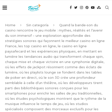
Home
Sin categoría
Quand la bande‑son du
casino rencontre le jeu mobile : mythes, réalités et l’avenir
du son immersif – une exploration approfondie des
stratégies sonores qui façonnent le meilleur casino en ligne
France, les top casino en ligne, le casino en ligne
paysafecard et les expériences physiques, en mettant en
lumière les tendances audio qui transforment chaque spin,
chaque mise et chaque victoire en une symphonie digitale,
où les effets de jackpot résonnent comme des éclats de
lumière, où les playlists lounge se fondent dans les tables
de poker en direct, où le son 3D crée une profondeur
semblable à celle d’un théâtre, où les développeurs tirent
parti des bibliothèques sonores conçues pour les
smartphones pour enrichir les salles de jeu traditionnelles,
où les études psychologiques montrent que le rythme de la
musique influence le temps de jeu, où les studios
spécialisés composent des morceaux exclusifs pour les