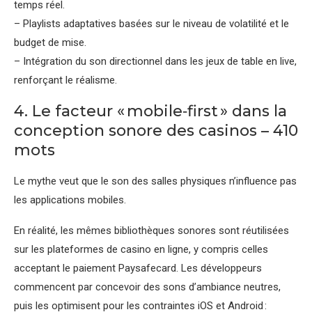
temps réel.
– Playlists adaptatives basées sur le niveau de volatilité et le
budget de mise.
– Intégration du son directionnel dans les jeux de table en live,
renforçant le réalisme.
4. Le facteur « mobile‑first » dans la
conception sonore des casinos – 410
mots
Le mythe veut que le son des salles physiques n’influence pas
les applications mobiles.
En réalité, les mêmes bibliothèques sonores sont réutilisées
sur les plateformes de casino en ligne, y compris celles
acceptant le paiement Paysafecard. Les développeurs
commencent par concevoir des sons d’ambiance neutres,
puis les optimisent pour les contraintes iOS et Android :