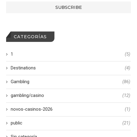
CATEGORÍAS
1
(5)
Destinations
(4)
Gambling
(86)
gambling/casino
(12)
novos-casinos-2026
(1)
public
(21)
Sin categoría