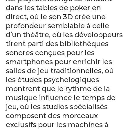
dans les tables de poker en
direct, où le son 3D crée une
profondeur semblable à celle
d’un théâtre, où les développeurs
tirent parti des bibliothèques
sonores conçues pour les
smartphones pour enrichir les
salles de jeu traditionnelles, où
les études psychologiques
montrent que le rythme de la
musique influence le temps de
jeu, où les studios spécialisés
composent des morceaux
exclusifs pour les machines à