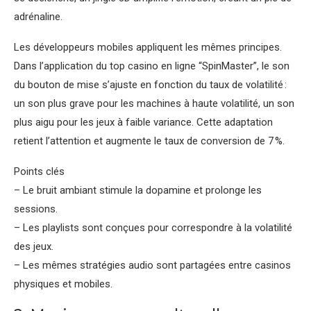
adrénaline.
Les développeurs mobiles appliquent les mêmes principes.
Dans l’application du top casino en ligne “SpinMaster”, le son
du bouton de mise s’ajuste en fonction du taux de volatilité :
un son plus grave pour les machines à haute volatilité, un son
plus aigu pour les jeux à faible variance. Cette adaptation
retient l’attention et augmente le taux de conversion de 7 %.
Points clés
– Le bruit ambiant stimule la dopamine et prolonge les
sessions.
– Les playlists sont conçues pour correspondre à la volatilité
des jeux.
– Les mêmes stratégies audio sont partagées entre casinos
physiques et mobiles.