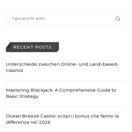
RECENT POSTS
Unterschiede zwischen Online- und Land-based-
Casinos
Mastering Blackjack: A Comprehensive Guide to
Basic Strategy
Ocean Breeze Casino: scopri i bonus che fanno la
differenza nel 2026