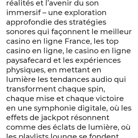
réalités et l’avenir du son
immersif – une exploration
approfondie des stratégies
sonores qui façonnent le meilleur
casino en ligne France, les top
casino en ligne, le casino en ligne
paysafecard et les expériences
physiques, en mettant en
lumière les tendances audio qui
transforment chaque spin,
chaque mise et chaque victoire
en une symphonie digitale, où les
effets de jackpot résonnent
comme des éclats de lumière, où
les playlists lounge se fondent