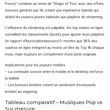
Frenzy” combine un remix de “Shape of You” avec des effets
sonores générés par IA, créant une expérience hybride qui
séduit les joueurs jeunes habitués aux playlists de streaming.
L’influence du streaming est palpable : les top casino en ligne
surveillent les classements Spotify pour ajuster leurs playlists.
Un rapport d’Associationlasource.Fr montre que 38 % des
casinos en ligne intègrent au moins un titre du Top 40 chaque
mois, mais toujours en complément d’une piste originale.
Implications pour les joueurs mobiles
– La continuité sonore entre le mobile et le desktop renforce
la fidélité.
– Les licences limitées créent un sentiment d’exclusivité,
incitant au wagering.
Tableau comparatif – Musiques Pop vs
Sur‑mesure