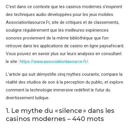
C’est dans ce contexte que les casinos modernes s’inspirent
des techniques audio développées pour les jeux mobiles.
Associationlasource.Fr, site de critiques et de classements,
souligne régulièrement que les meilleures expériences
sonores proviennent de la même bibliothèque que l’on
retrouve dans les applications de casino en ligne paysafecard.
Vous pouvez en savoir plus sur leurs analyses en consultant
le site :
https://www.associationlasource.fr/
.
L’article qui suit démystifie cinq mythes courants, compare la
réalité des studios de son à la perception du public, et explore
comment la technologie immersive redéfinit le futur du
divertissement ludique.
1. Le mythe du « silence » dans les
casinos modernes – 440 mots