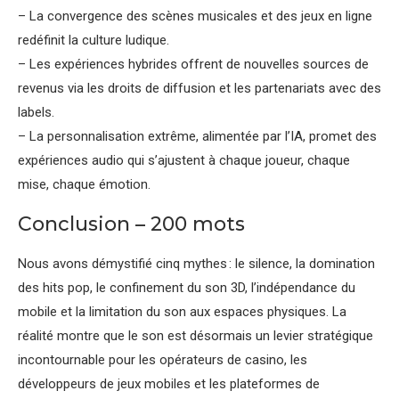
– La convergence des scènes musicales et des jeux en ligne
redéfinit la culture ludique.
– Les expériences hybrides offrent de nouvelles sources de
revenus via les droits de diffusion et les partenariats avec des
labels.
– La personnalisation extrême, alimentée par l’IA, promet des
expériences audio qui s’ajustent à chaque joueur, chaque
mise, chaque émotion.
Conclusion – 200 mots
Nous avons démystifié cinq mythes : le silence, la domination
des hits pop, le confinement du son 3D, l’indépendance du
mobile et la limitation du son aux espaces physiques. La
réalité montre que le son est désormais un levier stratégique
incontournable pour les opérateurs de casino, les
développeurs de jeux mobiles et les plateformes de