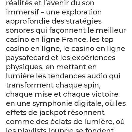
réalités et l’avenir du son
immersif – une exploration
approfondie des stratégies
sonores qui façonnent le meilleur
casino en ligne France, les top
casino en ligne, le casino en ligne
paysafecard et les expériences
physiques, en mettant en
lumière les tendances audio qui
transforment chaque spin,
chaque mise et chaque victoire
en une symphonie digitale, où les
effets de jackpot résonnent
comme des éclats de lumière, où
les playlists lounge se fondent