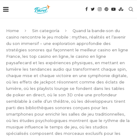
Home
Sin categoría
Quand la bande‑son du
casino rencontre le jeu mobile : mythes, réalités et l’avenir
du son immersif – une exploration approfondie des
stratégies sonores qui façonnent le meilleur casino en ligne
France, les top casino en ligne, le casino en ligne
paysafecard et les expériences physiques, en mettant en
lumière les tendances audio qui transforment chaque spin,
chaque mise et chaque victoire en une symphonie digitale,
où les effets de jackpot résonnent comme des éclats de
lumière, où les playlists lounge se fondent dans les tables
de poker en direct, où le son 3D crée une profondeur
semblable à celle d’un théâtre, où les développeurs tirent
parti des bibliothèques sonores conçues pour les
smartphones pour enrichir les salles de jeu traditionnelles,
où les études psychologiques montrent que le rythme de la
musique influence le temps de jeu, où les studios
spécialisés composent des morceaux exclusifs pour les