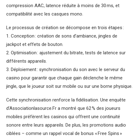
compression AAC, latence réduite à moins de 30 ms, et
compatibilité avec les casques mono.
Le processus de création se décompose en trois étapes :
1. Conception : création de sons d’ambiance, jingles de
jackpot et effets de bouton.
2. Optimisation : ajustement du bitrate, tests de latence sur
différents appareils.
3. Déploiement : synchronisation du son avec le serveur du
casino pour garantir que chaque gain déclenche le même
jingle, que le joueur soit sur mobile ou sur une borne physique.
Cette synchronisation renforce la fidélisation. Une enquête
d’Associationlasource.Fr a montré que 62 % des joueurs
mobiles préfèrent les casinos qui offrent une continuité
sonore entre leurs appareils. De plus, les promotions audio
ciblées – comme un rappel vocal de bonus « Free Spins »