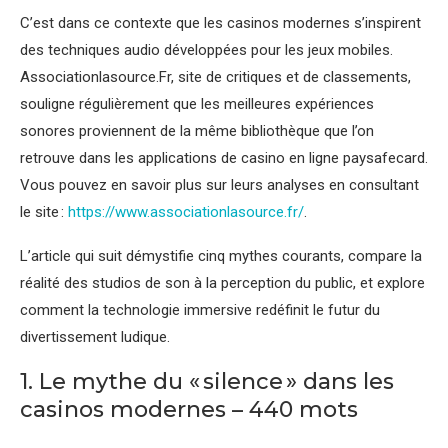
C’est dans ce contexte que les casinos modernes s’inspirent
des techniques audio développées pour les jeux mobiles.
Associationlasource.Fr, site de critiques et de classements,
souligne régulièrement que les meilleures expériences
sonores proviennent de la même bibliothèque que l’on
retrouve dans les applications de casino en ligne paysafecard.
Vous pouvez en savoir plus sur leurs analyses en consultant
le site :
https://www.associationlasource.fr/
.
L’article qui suit démystifie cinq mythes courants, compare la
réalité des studios de son à la perception du public, et explore
comment la technologie immersive redéfinit le futur du
divertissement ludique.
1. Le mythe du « silence » dans les
casinos modernes – 440 mots