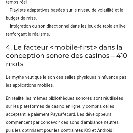
temps réel.
– Playlists adaptatives basées sur le niveau de volatilité et le
budget de mise.
– Intégration du son directionnel dans les jeux de table en live,
renforçant le réalisme.
4. Le facteur « mobile‑first » dans la
conception sonore des casinos – 410
mots
Le mythe veut que le son des salles physiques n’influence pas
les applications mobiles.
En réalité, les mêmes bibliothèques sonores sont réutilisées
sur les plateformes de casino en ligne, y compris celles
acceptant le paiement Paysafecard. Les développeurs
commencent par concevoir des sons d’ambiance neutres,
puis les optimisent pour les contraintes iOS et Android :