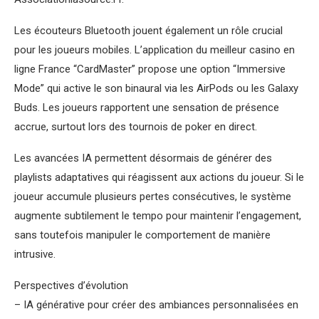
Les écouteurs Bluetooth jouent également un rôle crucial
pour les joueurs mobiles. L’application du meilleur casino en
ligne France “CardMaster” propose une option “Immersive
Mode” qui active le son binaural via les AirPods ou les Galaxy
Buds. Les joueurs rapportent une sensation de présence
accrue, surtout lors des tournois de poker en direct.
Les avancées IA permettent désormais de générer des
playlists adaptatives qui réagissent aux actions du joueur. Si le
joueur accumule plusieurs pertes consécutives, le système
augmente subtilement le tempo pour maintenir l’engagement,
sans toutefois manipuler le comportement de manière
intrusive.
Perspectives d’évolution
– IA générative pour créer des ambiances personnalisées en