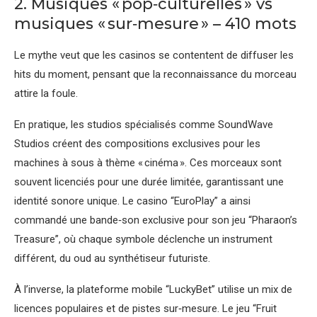
2. Musiques « pop‑culturelles » vs
musiques « sur‑mesure » – 410 mots
Le mythe veut que les casinos se contentent de diffuser les
hits du moment, pensant que la reconnaissance du morceau
attire la foule.
En pratique, les studios spécialisés comme SoundWave
Studios créent des compositions exclusives pour les
machines à sous à thème « cinéma ». Ces morceaux sont
souvent licenciés pour une durée limitée, garantissant une
identité sonore unique. Le casino “EuroPlay” a ainsi
commandé une bande‑son exclusive pour son jeu “Pharaon’s
Treasure”, où chaque symbole déclenche un instrument
différent, du oud au synthétiseur futuriste.
À l’inverse, la plateforme mobile “LuckyBet” utilise un mix de
licences populaires et de pistes sur‑mesure. Le jeu “Fruit