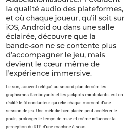
la qualité audio des plateformes,
et où chaque joueur, qu’il soit sur
iOS, Android ou dans une salle
éclairée, découvre que la
bande‑son ne se contente plus
d’accompagner le jeu, mais
devient le cœur même de
l’expérience immersive.
Le son, souvent relégué au second plan derrière les
graphismes flamboyants et les jackpots mirobolants, est en
réalité le fil conducteur qui relie chaque moment d’une
session de jeu. Une mélodie bien placée peut accélérer le
pouls, prolonger le temps de mise et même influencer la
perception du RTP d’une machine à sous.