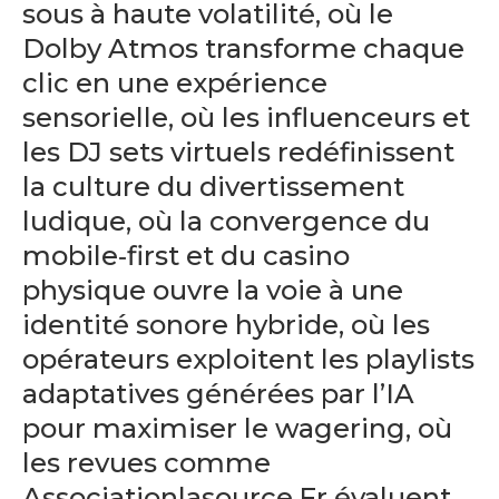
sous à haute volatilité, où le
Dolby Atmos transforme chaque
clic en une expérience
sensorielle, où les influenceurs et
les DJ sets virtuels redéfinissent
la culture du divertissement
ludique, où la convergence du
mobile‑first et du casino
physique ouvre la voie à une
identité sonore hybride, où les
opérateurs exploitent les playlists
adaptatives générées par l’IA
pour maximiser le wagering, où
les revues comme
Associationlasource.Fr évaluent