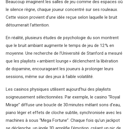
Beaucoup imaginent les salles de jeu comme des espaces où
le silence règne, chaque joueur concentré sur ses rouleaux.
Cette vision provient d’une idée reçue selon laquelle le bruit
détournerait l’attention.
En réalité, plusieurs études de psychologie du son montrent
que le bruit ambiant augmente le temps de jeu de 12 % en
moyenne. Une recherche de l’Université de Stanford a mesuré
que les playlists « ambient lounge » déclenchent la libération
de dopamine, encourageant les joueurs à prolonger leurs
sessions, même sur des jeux à faible volatilité.
Les casinos physiques utilisent aujourd’hui des playlists
soigneusement sélectionnées. Par exemple, le casino “Royal
Mirage” diffuse une boucle de 30 minutes mêlant sons d’eau,
piano léger et effets de cloche subtile, synchronisée avec les
machines à sous “Mega Fortune”. Chaque fois qu’un jackpot
se déclenche, un jingle 3D amplifie l’émotion, créant un pic de