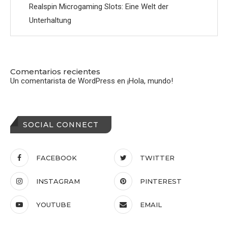
Realspin Microgaming Slots: Eine Welt der
Unterhaltung
Comentarios recientes
Un comentarista de WordPress
en
¡Hola, mundo!
SOCIAL CONNECT
FACEBOOK
TWITTER
INSTAGRAM
PINTEREST
YOUTUBE
EMAIL