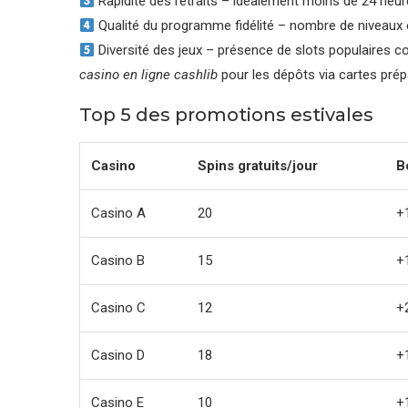
Rapidité des retraits – idéalement moins de 24 heu
Qualité du programme fidélité – nombre de niveaux et
Diversité des jeux – présence de slots populaires
casino en ligne cashlib
pour les dépôts via cartes pré
Top 5 des promotions estivales
Casino
Spins gratuits/jour
B
Casino A
20
+
Casino B
15
+
Casino C
12
+
Casino D
18
+
Casino E
10
+