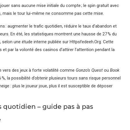
 jouer sans aucune mise initiale du compte ; le spin gratuit avec
lde, mais le tour lui-même ne consomme pas cette mise.
s : augmenter le trafic quotidien, réduire le taux d’abandon et
urs. En été, les statistiques montrent une hausse de 27 % du
 selon une étude interne publiée sur Httpsfedeeh.Org. Cette
 et par la volonté des casinos d’attirer l’attention pendant la
rée vers des jeux à forte volatilité comme
Gonzo’s Quest
ou
Book
%, la possibilité d’obtenir plusieurs tours sans risque personnel
eige : plus le joueur joue, plus il est susceptible de déposer
quotidien – guide pas à pas
é