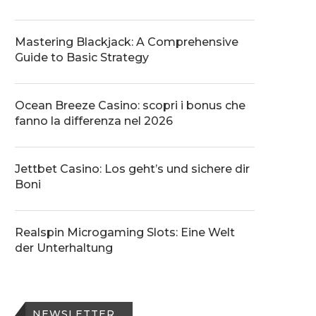
Mastering Blackjack: A Comprehensive
Guide to Basic Strategy
Ocean Breeze Casino: scopri i bonus che
fanno la differenza nel 2026
Jettbet Casino: Los geht’s und sichere dir
Boni
Realspin Microgaming Slots: Eine Welt
der Unterhaltung
NEWSLETTER