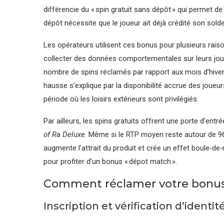
différencie du « spin gratuit sans dépôt » qui permet de
dépôt nécessite que le joueur ait déjà crédité son so
Les opérateurs utilisent ces bonus pour plusieurs raison
collecter des données comportementales sur leurs joue
nombre de spins réclamés par rapport aux mois d’hiver,
hausse s’explique par la disponibilité accrue des joueurs
période où les loisirs extérieurs sont privilégiés.
Par ailleurs, les spins gratuits offrent une porte d’ent
of Ra Deluxe
. Même si le RTP moyen reste autour de 96 
augmente l’attrait du produit et crée un effet boule‑de‑n
pour profiter d’un bonus « dépot match ».
Comment réclamer votre bonus 
Inscription et vérification d’identit