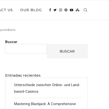
CT US
OUR BLOG
quotidiens
Buscar
BUSCAR
Entradas recientes
Unterschiede zwischen Online- und Land-
based-Casinos
Mastering Blackjack: A Comprehensive