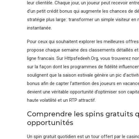
leur clientèle. Chaque jour, un joueur peut recevoir en
d’un petit crédit bonus qui augmente les chances de dé
stratégie plus large : transformer un simple visiteur en 
instantanée.
Pour ceux qui souhaitent explorer les meilleures offres
propose chaque semaine des classements détaillés et d
ligne francais. Sur Httpsfedeeh.Org, vous trouverez n
sur la façon dont les programmes de fidélité influence
soulignent que la saison estivale génère un pic d’activ
bonus afin de capter l’attention des joueurs en vacance
devient une véritable opportunité d’optimiser son capi
haute volatilité et un RTP attractif.
Comprendre les spins gratuits 
opportunités
Un spin gratuit quotidien est un tour offert par le casi