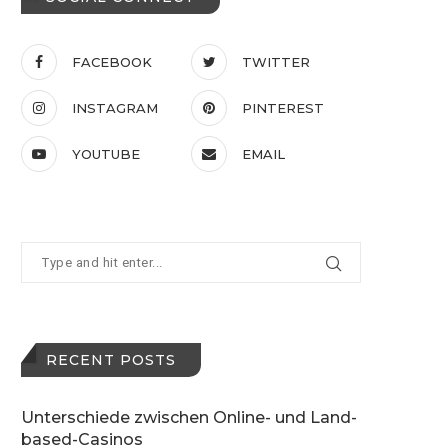
FACEBOOK
TWITTER
INSTAGRAM
PINTEREST
YOUTUBE
EMAIL
RECENT POSTS
Unterschiede zwischen Online- und Land-
based-Casinos