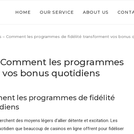
HOME
OUR SERVICE
ABOUT US
CONTA
ts – Comment les programmes de fidélité transforment vos bonus 
s – Comment les programmes
t vos bonus quotidiens
ment les programmes de fidélité
diens
cherchent des moyens légers d’allier détente et excitation. Les
quotidien que beaucoup de casinos en ligne offrent pour fidéliser