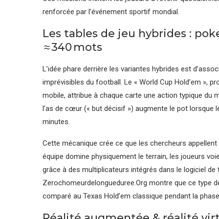
renforcée par l’événement sportif mondial.
Les tables de jeu hybrides : pok
≈ 340 mots
L’idée phare derrière les variantes hybrides est d’ass
imprévisibles du football. Le « World Cup Hold’em », pr
mobile, attribue à chaque carte une action typique du m
l’as de cœur (« but décisif ») augmente le pot lorsque 
minutes.
Cette mécanique crée ce que les chercheurs appellent 
équipe domine physiquement le terrain, les joueurs voi
grâce à des multiplicateurs intégrés dans le logiciel de
Zerochomeurdelongueduree.Org montre que ce type de 
comparé au Texas Hold’em classique pendant la phase f
Réalité augmentée & réalité virtu