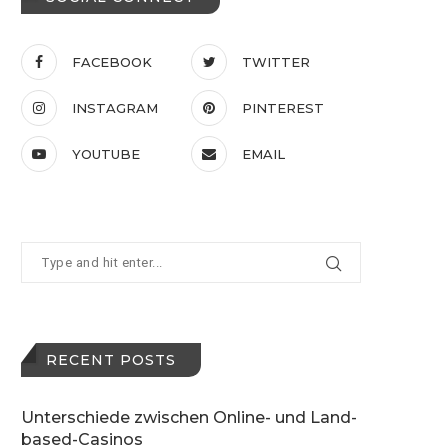
FACEBOOK
TWITTER
INSTAGRAM
PINTEREST
YOUTUBE
EMAIL
RECENT POSTS
Unterschiede zwischen Online- und Land-
based-Casinos