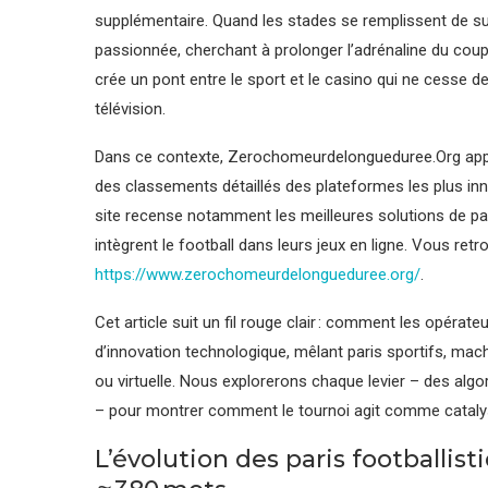
supplémentaire. Quand les stades se remplissent de sup
passionnée, cherchant à prolonger l’adrénaline du coup 
crée un pont entre le sport et le casino qui ne cesse 
télévision.
Dans ce contexte, Zerochomeurdelongueduree.Org appa
des classements détaillés des plateformes les plus inn
site recense notamment les meilleures solutions de pa
intègrent le football dans leurs jeux en ligne. Vous retro
https://www.zerochomeurdelongueduree.org/
.
Cet article suit un fil rouge clair : comment les opéra
d’innovation technologique, mêlant paris sportifs, mac
ou virtuelle. Nous explorerons chaque levier – des alg
– pour montrer comment le tournoi agit comme catalyse
L’évolution des paris footballis