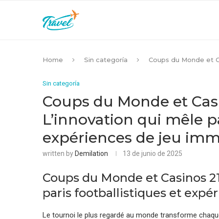
Home
Sin categoría
Coups du Monde et Cas
Sin categoría
Coups du Monde et Casin
L’innovation qui mêle pa
expériences de jeu imm
written by
Demilation
13 de junio de 2025
Coups du Monde et Casinos 21ᵉ
paris footballistiques et exp
Le tournoi le plus regardé au monde transforme chaque