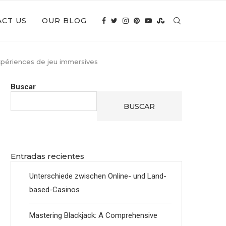
CT US
OUR BLOG
expériences de jeu immersives
Buscar
BUSCAR
Entradas recientes
Unterschiede zwischen Online- und Land-
based-Casinos
Mastering Blackjack: A Comprehensive