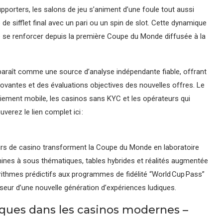
porters, les salons de jeu s’animent d’une foule tout aussi
de sifflet final avec un pari ou un spin de slot. Cette dynamique
de se renforcer depuis la première Coupe du Monde diffusée à la
raît comme une source d’analyse indépendante fiable, offrant
ovantes et des évaluations objectives des nouvelles offres. Le
iement mobile, les casinos sans KYC et les opérateurs qui
uverez le lien complet ici :
teurs de casino transforment la Coupe du Monde en laboratoire
hines à sous thématiques, tables hybrides et réalités augmentée
orithmes prédictifs aux programmes de fidélité “World Cup Pass”
ur d’une nouvelle génération d’expériences ludiques.
tiques dans les casinos modernes –