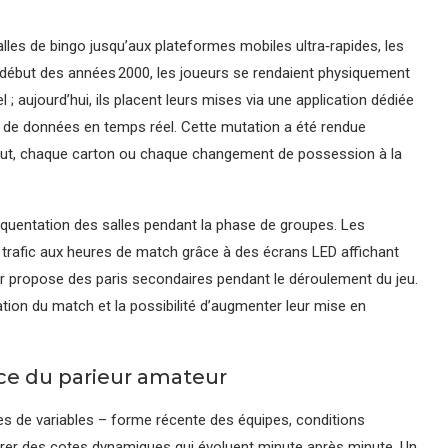
lles de bingo jusqu’aux plateformes mobiles ultra‑rapides, les
u début des années 2000, les joueurs se rendaient physiquement
 ; aujourd’hui, ils placent leurs mises via une application dédiée
x de données en temps réel. Cette mutation a été rendue
e but, chaque carton ou chaque changement de possession à la
fréquentation des salles pendant la phase de groupes. Les
rafic aux heures de match grâce à des écrans LED affichant
pier propose des paris secondaires pendant le déroulement du jeu.
tation du match et la possibilité d’augmenter leur mise en
ice du parieur amateur
s de variables – forme récente des équipes, conditions
érer des cotes dynamiques qui évoluent minute après minute. Un