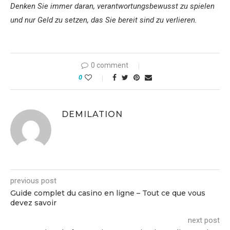
Denken Sie immer daran, verantwortungsbewusst zu spielen
und nur Geld zu setzen, das Sie bereit sind zu verlieren.
0 comment
0
DEMILATION
previous post
Guide complet du casino en ligne – Tout ce que vous
devez savoir
next post