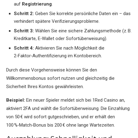
auf
Registrierung
.
Schritt 2:
Geben Sie korrekte persönliche Daten ein – das
verhindert spätere Verifizierungsprobleme.
Schritt 3:
Wählen Sie eine sichere Zahlungsmethode (z. B.
Kreditkarte, E‑Wallet oder Sofortüberweisung).
Schritt 4:
Aktivieren Sie nach Möglichkeit die
2‑Faktor‑Authentifizierung im Kontobereich.
Durch diese Vorgehensweise können Sie den
Willkommensbonus sofort nutzen und gleichzeitig die
Sicherheit Ihres Kontos gewährleisten.
Beispiel:
Ein neuer Spieler meldet sich bei 1Red Casino an,
aktiviert 2FA und wählt die Sofortüberweisung. Die Einzahlung
von 50 € wird sofort gutgeschrieben, und er erhält den
100 %‑Match‑Bonus bis 200 € ohne lange Wartezeiten.