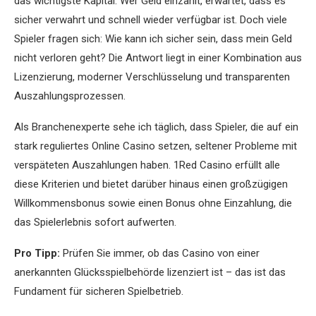
das wichtigste Kapital. Wer Geld einzahlt, erwartet, dass es
sicher verwahrt und schnell wieder verfügbar ist. Doch viele
Spieler fragen sich: Wie kann ich sicher sein, dass mein Geld
nicht verloren geht? Die Antwort liegt in einer Kombination aus
Lizenzierung, moderner Verschlüsselung und transparenten
Auszahlungsprozessen.
Als Branchenexperte sehe ich täglich, dass Spieler, die auf ein
stark reguliertes Online Casino setzen, seltener Probleme mit
verspäteten Auszahlungen haben. 1Red Casino erfüllt alle
diese Kriterien und bietet darüber hinaus einen großzügigen
Willkommensbonus sowie einen Bonus ohne Einzahlung, die
das Spielerlebnis sofort aufwerten.
Pro Tipp:
Prüfen Sie immer, ob das Casino von einer
anerkannten Glücksspielbehörde lizenziert ist – das ist das
Fundament für sicheren Spielbetrieb.