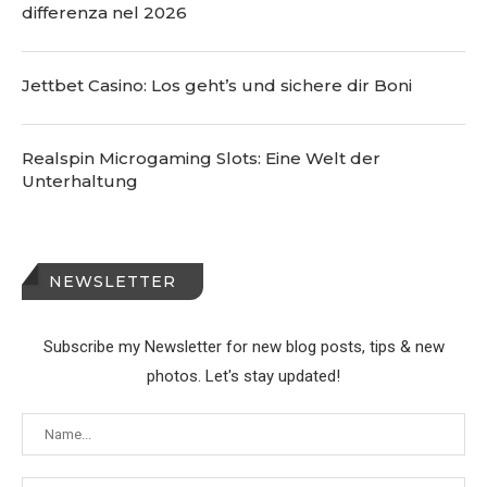
differenza nel 2026
Jettbet Casino: Los geht’s und sichere dir Boni
Realspin Microgaming Slots: Eine Welt der
Unterhaltung
NEWSLETTER
Subscribe my Newsletter for new blog posts, tips & new
photos. Let's stay updated!