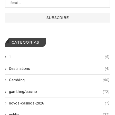
CATEGORÍAS
1
(5)
Destinations
(4)
Gambling
(86)
gambling/casino
(12)
novos-casinos-2026
(1)
public
(21)