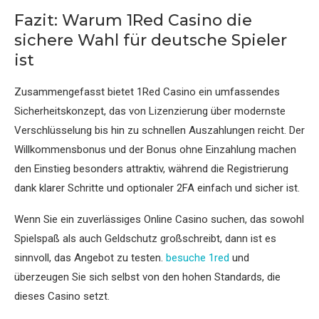
Fazit: Warum 1Red Casino die
sichere Wahl für deutsche Spieler
ist
Zusammengefasst bietet 1Red Casino ein umfassendes
Sicherheitskonzept, das von Lizenzierung über modernste
Verschlüsselung bis hin zu schnellen Auszahlungen reicht. Der
Willkommensbonus und der Bonus ohne Einzahlung machen
den Einstieg besonders attraktiv, während die Registrierung
dank klarer Schritte und optionaler 2FA einfach und sicher ist.
Wenn Sie ein zuverlässiges Online Casino suchen, das sowohl
Spielspaß als auch Geldschutz großschreibt, dann ist es
sinnvoll, das Angebot zu testen.
besuche 1red
und
überzeugen Sie sich selbst von den hohen Standards, die
dieses Casino setzt.