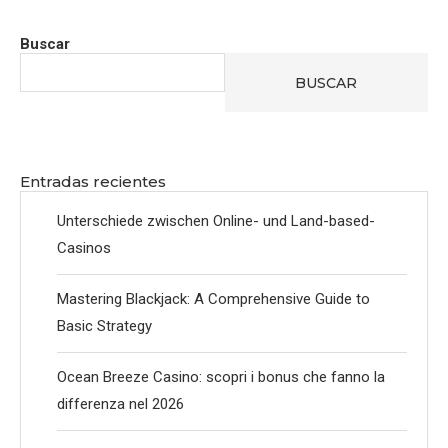
Buscar
BUSCAR
Entradas recientes
Unterschiede zwischen Online- und Land-based-
Casinos
Mastering Blackjack: A Comprehensive Guide to
Basic Strategy
Ocean Breeze Casino: scopri i bonus che fanno la
differenza nel 2026