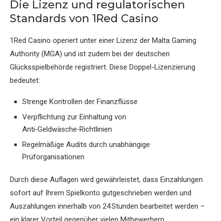
Die Lizenz und regulatorischen
Standards von 1Red Casino
1Red Casino operiert unter einer Lizenz der Malta Gaming
Authority (MGA) und ist zudem bei der deutschen
Glücksspielbehörde registriert. Diese Doppel-Lizenzierung
bedeutet:
Strenge Kontrollen der Finanzflüsse
Verpflichtung zur Einhaltung von
Anti‑Geldwäsche‑Richtlinien
Regelmäßige Audits durch unabhängige
Prüforganisationen
Durch diese Auflagen wird gewährleistet, dass Einzahlungen
sofort auf Ihrem Spielkonto gutgeschrieben werden und
Auszahlungen innerhalb von 24 Stunden bearbeitet werden –
ein klarer Vorteil gegenüber vielen Mitbewerbern.