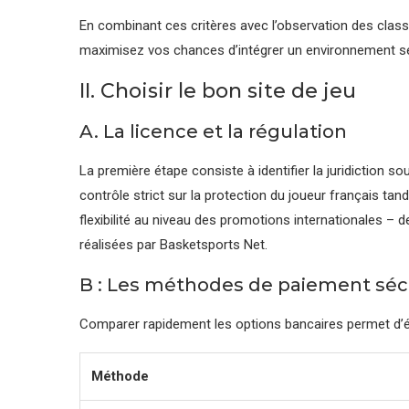
En combinant ces critères avec l’observation des cla
maximisez vos chances d’intégrer un environnement sé
II. Choisir le bon site de jeu
A. La licence et la régulation
La première étape consiste à identifier la juridiction so
contrôle strict sur la protection du joueur français ta
flexibilité au niveau des promotions internationales –
réalisées par Basketsports Net.
B : Les méthodes de paiement séc
Comparer rapidement les options bancaires permet d’évi
Méthode