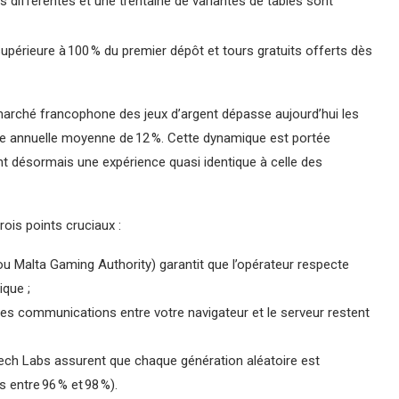
us différentes et une trentaine de variantes de tables sont
upérieure à 100 % du premier dépôt et tours gratuits offerts dès
 marché francophone des jeux d’argent dépasse aujourd’hui les
nce annuelle moyenne de 12 %. Cette dynamique est portée
 désormais une expérience quasi identique à celle des
trois points cruciaux :
ou Malta Gaming Authority) garantit que l’opérateur respecte
ique ;
les communications entre votre navigateur et le serveur restent
ech Labs assurent que chaque génération aléatoire est
entre 96 % et 98 %).