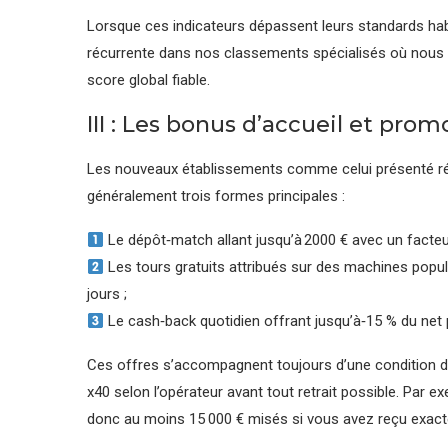
Lorsque ces indicateurs dépassent leurs standards habi
récurrente dans nos classements spécialisés où nous 
score global fiable.
III : Les bonus d’accueil et prom
Les nouveaux établissements comme celui présenté ré
généralement trois formes principales :
Le dépôt‑match allant jusqu’à 2000 € avec un facteur 
Les tours gratuits attribués sur des machines popul
jours ;
Le cash‑back quotidien offrant jusqu’à‑15 % du net 
Ces offres s’accompagnent toujours d’une condition dite
x40 selon l’opérateur avant tout retrait possible. Par
donc au moins 15 000 € misés si vous avez reçu exac