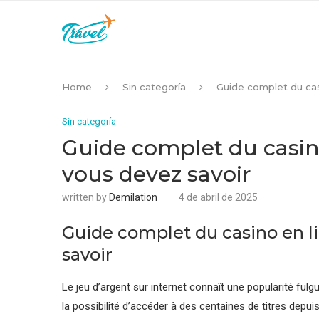
Home
Sin categoría
Guide complet du cas
Sin categoría
Guide complet du casin
vous devez savoir
written by
Demilation
4 de abril de 2025
Guide complet du casino en l
savoir
Le jeu d’argent sur internet connaît une popularité ful
la possibilité d’accéder à des centaines de titres depui