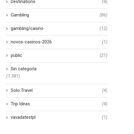
Destinations
(4)
Gambling
(86)
gambling/casino
(12)
novos-casinos-2026
(1)
public
(21)
Sin categoría
(1.381)
Solo Travel
(4)
Trip Ideas
(4)
vavadatestpl
(1)