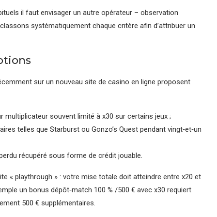
tuels il faut envisager un autre opérateur – observation
classons systématiquement chaque critère afin d’attribuer un
otions
cemment sur un nouveau site de casino en ligne proposent
multiplicateur souvent limité à x30 sur certains jeux ;
aires telles que Starburst ou Gonzo’s Quest pendant vingt‑et‑un
perdu récupéré sous forme de crédit jouable.
 « playthrough » : votre mise totale doit atteindre entre x20 et
 exemple un bonus dépôt‑match 100 % /500 € avec x30 requiert
tement 500 € supplémentaires.