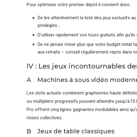
Pour optimiser votre premier dépôt il convient donc :
De lire attentivement la liste des jeux exclusifs
privilégiés ;
D’utiliser rapidement vos tours gratuits afin qu’ils
De ne jamais miser plus que votre budget initial t
aux retraits – conseil régulièrement repris dans 
IV : Les jeux incontournables de
A Machines à sous vidéo modern
Les slots actuels combinent graphismes haute défini
ou multipliers progressifs pouvant atteindre jusqu’à 10 
Pro offrent cinq lignes gagnantes modulables ainsi qu
mises collectives.
B Jeux de table classiques