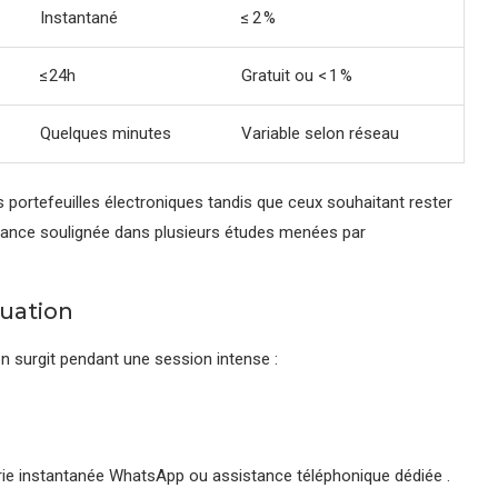
Instantané
≤ 2 %
≤24h
Gratuit ou < 1 %
Quelques minutes
Variable selon réseau
es portefeuilles électroniques tandis que ceux souhaitant rester
ance soulignée dans plusieurs études menées par
luation
on surgit pendant une session intense :
gerie instantanée WhatsApp ou assistance téléphonique dédiée .