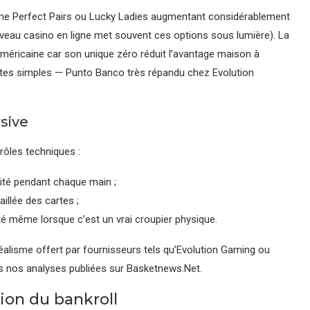
mme Perfect Pairs ou Lucky Ladies augmentant considérablement
uveau casino en ligne met souvent ces options sous lumière). La
américaine car son unique zéro réduit l’avantage maison à
ntes simples — Punto Banco très répandu chez Evolution
sive
trôles techniques :
dité pendant chaque main ;
illée des cartes ;
ité même lorsque c’est un vrai croupier physique.
éalisme offert par fournisseurs tels qu’Evolution Gaming ou
s nos analyses publiées sur Basketnews.Net.
tion du bankroll