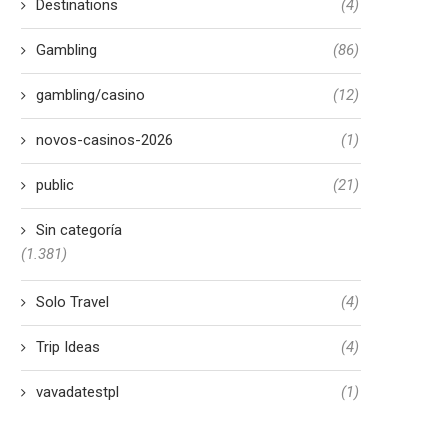
Destinations
(4)
Gambling
(86)
gambling/casino
(12)
novos-casinos-2026
(1)
public
(21)
Sin categoría
(1.381)
Solo Travel
(4)
Trip Ideas
(4)
vavadatestpl
(1)