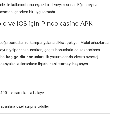
rlik ile kullanıcılarına eşsiz bir deneyim sunar. Eğlenceyi ve
enenmesi gereken bir uygulamadır.
id ve iOS için Pinco casino APK
unduğu bonuslar ve kampanyalarla dikkat çekiyor. Mobil cihazlarda
yun yelpazesi sunarken, çeşitli bonuslarla da kazançlarını
ulan
hoş geldin bonusları
, ilk yatırımlarında ekstra avantaj
nyalar, kullanıcıların ilgisini canlı tutmayı başarıyor.
%100’e varan ekstra bakiye
yapanlara özel sürpriz ödüller