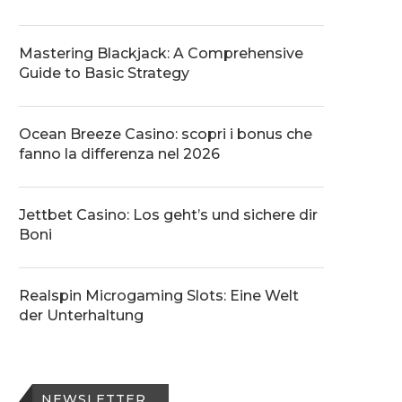
Mastering Blackjack: A Comprehensive
Guide to Basic Strategy
Ocean Breeze Casino: scopri i bonus che
fanno la differenza nel 2026
Jettbet Casino: Los geht’s und sichere dir
Boni
Realspin Microgaming Slots: Eine Welt
der Unterhaltung
NEWSLETTER