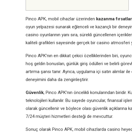
Pinco APK, mobil cihazlar üzerinden
kazanma fırsatlar
oyun yelpazesi sunarak eğlenceli ve kazançlı bir deneyim
casino oyunlarının yanı sıra, sürekli güncellenen içerikl
kaliteli grafikleri sayesinde gerçek bir casino atmosferi y
Pinco APK’nın en dikkat çekici özelliklerinden biri, oyu
hoş geldin bonusları, günlük giriş ödülleri ve belirli göre
artırma şansı tanır. Ayrıca, uygulama içi satın alımlar ile
deneyimini daha da zenginleştirir.
Güvenlik
, Pinco APK’nın öncelikli konularından biridir. Ku
teknolojileri kullanılır. Bu sayede oyuncular, finansal işl
olarak güncellenir ve böylece olası güvenlik açıklarına k
7/24 müşteri hizmetleri desteği de mevcuttur.
Sonuç olarak Pinco APK, mobil cihazlarda casino heyec