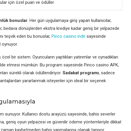
lar için özel puan ve ödüller
nlük bonuslar
. Her gün uygulamaya giriş yapan kullanıcılar,
er, bedava dönüşlerden ekstra krediye kadar geniş bir yelpazede
nı teşvik eden bu bonuslar,
Pinco casino indir
sayesinde
l oynuyor.
zel bir sistem. Oyuncuların yaptıkları yatırımlar ve oynadıkları
er elde etmesi mümkün. Bu program sayesinde Pinco casino APK,
ları sürekli olarak ödüllendiriyor.
Sadakat programı
, sadece
ntajlardan yararlanmak isteyenler için ideal bir seçenek
ygulamasıyla
m sunuyor. Kullanıcı dostu arayüzü sayesinde, bahis severler
ama, geniş oyun yelpazesi ve güvenilir ödeme yöntemleriyle dikkat
rın zaman kaybetmeden bahis yapmalarına olanak tanıyor.