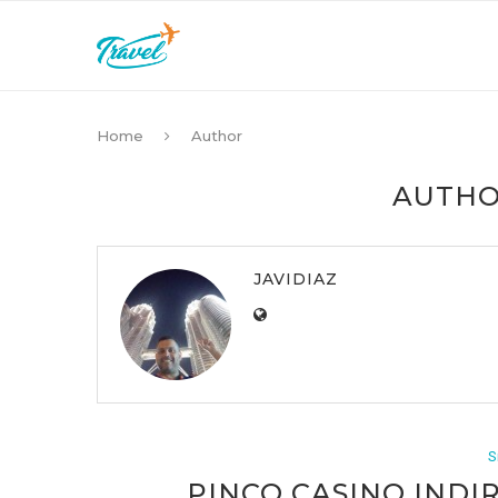
Home
Author
AUTH
JAVIDIAZ
S
PINCO CASINO INDI