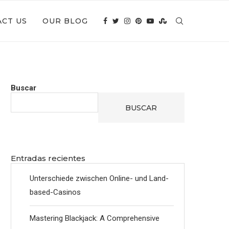
CT US
OUR BLOG
Buscar
BUSCAR
Entradas recientes
Unterschiede zwischen Online- und Land-
based-Casinos
Mastering Blackjack: A Comprehensive