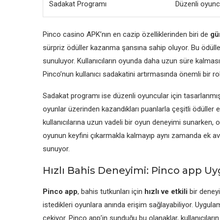
Sadakat Programı
Düzenli oyuncu
Pinco casino APK’nın en cazip özelliklerinden biri de
gü
sürpriz ödüller kazanma şansına sahip oluyor. Bu ödüll
sunuluyor. Kullanıcıların oyunda daha uzun süre kalması
Pinco’nun kullanıcı sadakatini artırmasında önemli bir ro
Sadakat programı ise düzenli oyuncular için tasarlanmış ö
oyunlar üzerinden kazandıkları puanlarla çeşitli ödüll
kullanıcılarına uzun vadeli bir oyun deneyimi sunarken, on
oyunun keyfini çıkarmakla kalmayıp aynı zamanda ek ava
sunuyor.
Hızlı Bahis Deneyimi: Pinco app U
Pinco app
, bahis tutkunları için
hızlı ve etkili
bir deneyi
istedikleri oyunlara anında erişim sağlayabiliyor. Uygul
çekiyor. Pinco app’in sunduğu bu olanaklar, kullanıcıla