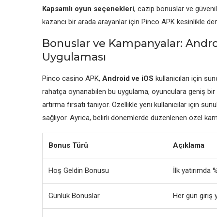
Kapsamlı oyun seçenekleri
, cazip bonuslar ve güvenili
kazancı bir arada arayanlar için Pinco APK kesinlikle d
Bonuslar ve Kampanyalar: Andro
Uygulaması
Pinco casino APK,
Android ve iOS
kullanıcıları için s
rahatça oynanabilen bu uygulama, oyunculara geniş bir o
artırma fırsatı tanıyor. Özellikle yeni kullanıcılar için sun
sağlıyor. Ayrıca, belirli dönemlerde düzenlenen özel kampa
Bonus Türü
Açıklama
Hoş Geldin Bonusu
İlk yatırımda 
Günlük Bonuslar
Her gün giriş 