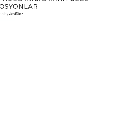
OSYONLAR
ten by
JaviDiaz