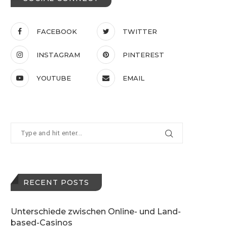
FACEBOOK
TWITTER
INSTAGRAM
PINTEREST
YOUTUBE
EMAIL
RECENT POSTS
Unterschiede zwischen Online- und Land-
based-Casinos