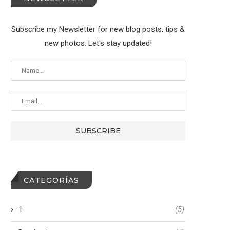
Subscribe my Newsletter for new blog posts, tips &
new photos. Let's stay updated!
CATEGORÍAS
1
(5)