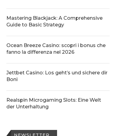
Mastering Blackjack: A Comprehensive
Guide to Basic Strategy
Ocean Breeze Casino: scopri i bonus che
fanno la differenza nel 2026
Jettbet Casino: Los geht’s und sichere dir
Boni
Realspin Microgaming Slots: Eine Welt
der Unterhaltung
NEWSLETTER