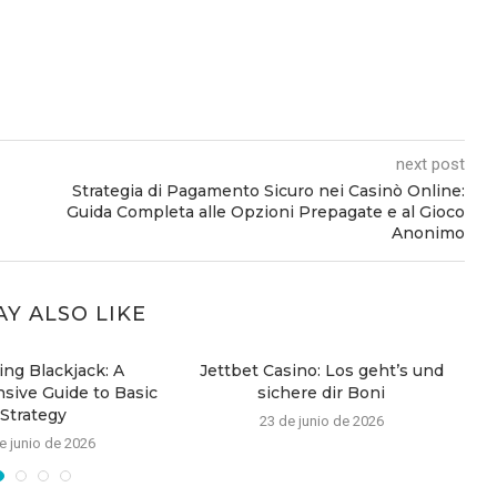
next post
Strategia di Pagamento Sicuro nei Casinò Online:
Guida Completa alle Opzioni Prepagate e al Gioco
Anonimo
Y ALSO LIKE
ing Blackjack: A
Jettbet Casino: Los geht’s und
ive Guide to Basic
sichere dir Boni
Strategy
23 de junio de 2026
e junio de 2026