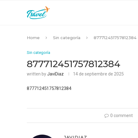
Home
Sin categoría
877712451757812384
Sin categoría
877712451757812384
written by
JaviDiaz
14 de septiembre de 2025
877712451757812384
0 comment
JAVIDIAZ