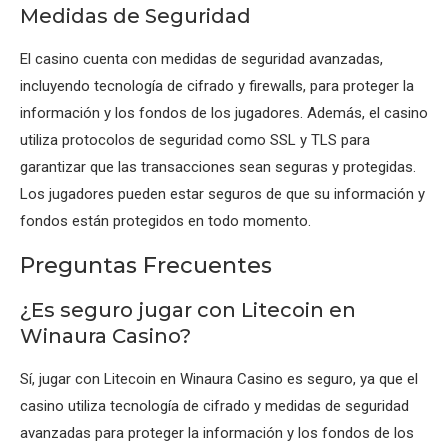
Medidas de Seguridad
El casino cuenta con medidas de seguridad avanzadas,
incluyendo tecnología de cifrado y firewalls, para proteger la
información y los fondos de los jugadores. Además, el casino
utiliza protocolos de seguridad como SSL y TLS para
garantizar que las transacciones sean seguras y protegidas.
Los jugadores pueden estar seguros de que su información y
fondos están protegidos en todo momento.
Preguntas Frecuentes
¿Es seguro jugar con Litecoin en
Winaura Casino?
Sí, jugar con Litecoin en Winaura Casino es seguro, ya que el
casino utiliza tecnología de cifrado y medidas de seguridad
avanzadas para proteger la información y los fondos de los