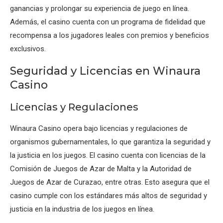
ganancias y prolongar su experiencia de juego en línea.
Además, el casino cuenta con un programa de fidelidad que
recompensa a los jugadores leales con premios y beneficios
exclusivos.
Seguridad y Licencias en Winaura
Casino
Licencias y Regulaciones
Winaura Casino opera bajo licencias y regulaciones de
organismos gubernamentales, lo que garantiza la seguridad y
la justicia en los juegos. El casino cuenta con licencias de la
Comisión de Juegos de Azar de Malta y la Autoridad de
Juegos de Azar de Curazao, entre otras. Esto asegura que el
casino cumple con los estándares más altos de seguridad y
justicia en la industria de los juegos en línea.