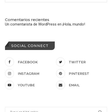
Comentarios recientes
Un comentarista de WordPress
en
¡Hola, mundo!
SOCIAL CONNECT
FACEBOOK
TWITTER
INSTAGRAM
PINTEREST
YOUTUBE
EMAIL