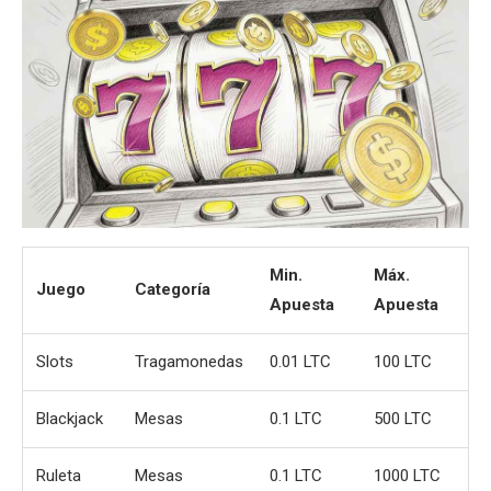
Min.
Máx.
Juego
Categoría
Apuesta
Apuesta
Slots
Tragamonedas
0.01 LTC
100 LTC
Blackjack
Mesas
0.1 LTC
500 LTC
Ruleta
Mesas
0.1 LTC
1000 LTC