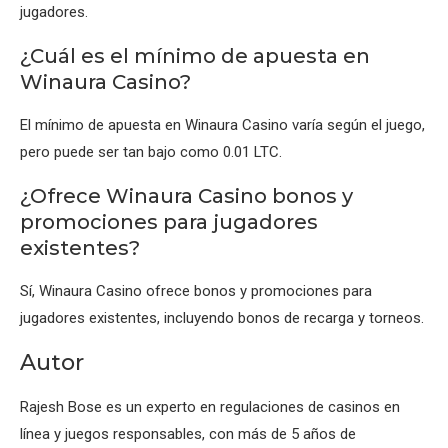
jugadores.
¿Cuál es el mínimo de apuesta en
Winaura Casino?
El mínimo de apuesta en Winaura Casino varía según el juego,
pero puede ser tan bajo como 0.01 LTC.
¿Ofrece Winaura Casino bonos y
promociones para jugadores
existentes?
Sí, Winaura Casino ofrece bonos y promociones para
jugadores existentes, incluyendo bonos de recarga y torneos.
Autor
Rajesh Bose es un experto en regulaciones de casinos en
línea y juegos responsables, con más de 5 años de