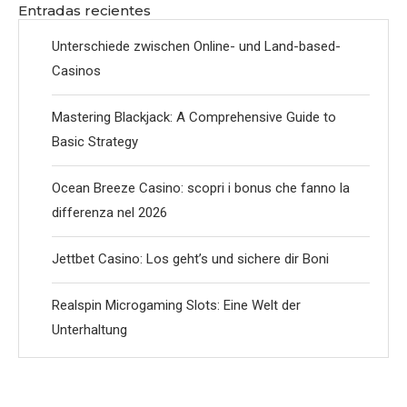
Entradas recientes
Unterschiede zwischen Online- und Land-based-
Casinos
Mastering Blackjack: A Comprehensive Guide to
Basic Strategy
Ocean Breeze Casino: scopri i bonus che fanno la
differenza nel 2026
Jettbet Casino: Los geht’s und sichere dir Boni
Realspin Microgaming Slots: Eine Welt der
Unterhaltung