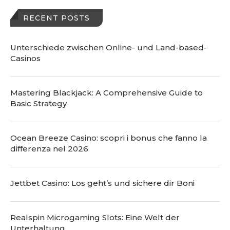
RECENT POSTS
Unterschiede zwischen Online- und Land-based-
Casinos
Mastering Blackjack: A Comprehensive Guide to
Basic Strategy
Ocean Breeze Casino: scopri i bonus che fanno la
differenza nel 2026
Jettbet Casino: Los geht’s und sichere dir Boni
Realspin Microgaming Slots: Eine Welt der
Unterhaltung