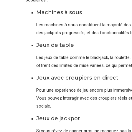
populaires :
Machines à sous
Les machines à sous constituent la majorité des 
des jackpots progressifs, et des fonctionnalités b
Jeux de table
Les jeux de table comme le blackjack, la roulette
offrent des limites de mise variées, ce qui permet
Jeux avec croupiers en direct
Pour une expérience de jeu encore plus immersive
Vous pouvez interagir avec des croupiers réels et 
sociale.
Jeux de jackpot
Si vous rêvez de gagner gros, ne manquez pas la 