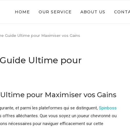
HOME
OUR SERVICE
ABOUT US
CONTA
tre Guide Ultime pour Maximiser vos Gains
 Guide Ultime pour
e Ultime pour Maximiser vos Gains
urante, et parmi les plateformes qui se distinguent,
Spinboss
s offres alléchantes. Que vous soyez un joueur chevronné ou
ations nécessaires pour naviguer efficacement sur cette