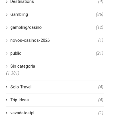
Destinations
(4)
Gambling
(86)
gambling/casino
(12)
novos-casinos-2026
(1)
public
(21)
Sin categoría
(1.381)
Solo Travel
(4)
Trip Ideas
(4)
vavadatestpl
(1)