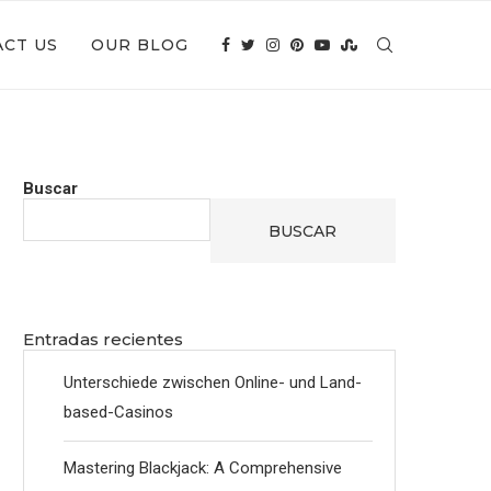
CT US
OUR BLOG
Buscar
BUSCAR
Entradas recientes
Unterschiede zwischen Online- und Land-
based-Casinos
Mastering Blackjack: A Comprehensive