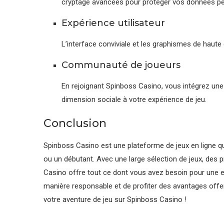
cryptage avancées pour protéger vos données per
Expérience utilisateur
L’interface conviviale et les graphismes de haute 
Communauté de joueurs
En rejoignant Spinboss Casino, vous intégrez un
dimension sociale à votre expérience de jeu.
Conclusion
Spinboss Casino est une plateforme de jeux en ligne q
ou un débutant. Avec une large sélection de jeux, des p
Casino offre tout ce dont vous avez besoin pour une ex
manière responsable et de profiter des avantages offe
votre aventure de jeu sur Spinboss Casino !