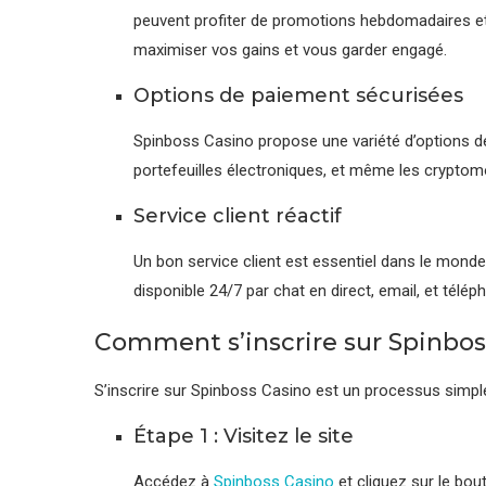
peuvent profiter de promotions hebdomadaires et
maximiser vos gains et vous garder engagé.
Options de paiement sécurisées
Spinboss Casino propose une variété d’options de
portefeuilles électroniques, et même les cryptomon
Service client réactif
Un bon service client est essentiel dans le monde
disponible 24/7 par chat en direct, email, et télé
Comment s’inscrire sur Spinbos
S’inscrire sur Spinboss Casino est un processus simple 
Étape 1 : Visitez le site
Accédez à
Spinboss Casino
et cliquez sur le bout