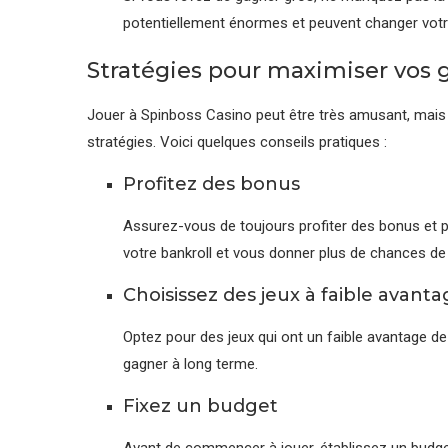
potentiellement énormes et peuvent changer votre
Stratégies pour maximiser vos 
Jouer à Spinboss Casino peut être très amusant, mais p
stratégies. Voici quelques conseils pratiques :
Profitez des bonus
Assurez-vous de toujours profiter des bonus et 
votre bankroll et vous donner plus de chances de
Choisissez des jeux à faible avant
Optez pour des jeux qui ont un faible avantage 
gagner à long terme.
Fixez un budget