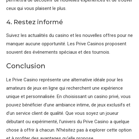
permettra de découvrir de nouvelles expériences et de trouver
ceux qui vous plaisent le plus.
4. Restez informé
Suivez les actualités du casino et les nouvelles offres pour ne
manquer aucune opportunité. Les Prive Casinos proposent
souvent des événements spéciaux et des tournois.
Conclusion
Le Prive Casino représente une alternative idéale pour les
amateurs de jeux en ligne qui recherchent une expérience
unique et personnalisée. En choisissant un casino privé, vous
pouvez bénéficier d’une ambiance intime, de jeux exclusifs et
d’un service client de qualité. Que vous soyez un joueur
débutant ou expérimenté, l’univers du Prive Casino a quelque
chose à offrir à chacun. N’hésitez pas à explorer cette option
et à profiter des avantages qu’elle propose.