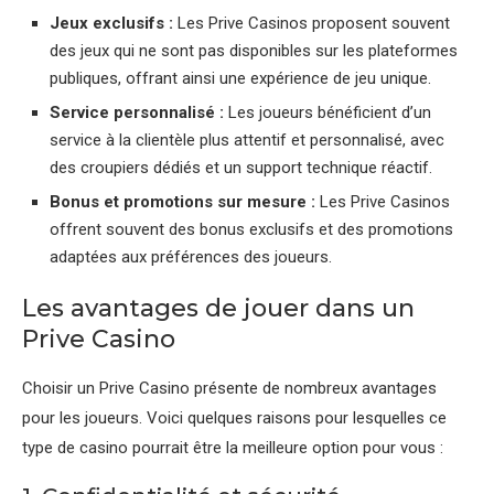
Jeux exclusifs :
Les Prive Casinos proposent souvent
des jeux qui ne sont pas disponibles sur les plateformes
publiques, offrant ainsi une expérience de jeu unique.
Service personnalisé :
Les joueurs bénéficient d’un
service à la clientèle plus attentif et personnalisé, avec
des croupiers dédiés et un support technique réactif.
Bonus et promotions sur mesure :
Les Prive Casinos
offrent souvent des bonus exclusifs et des promotions
adaptées aux préférences des joueurs.
Les avantages de jouer dans un
Prive Casino
Choisir un Prive Casino présente de nombreux avantages
pour les joueurs. Voici quelques raisons pour lesquelles ce
type de casino pourrait être la meilleure option pour vous :