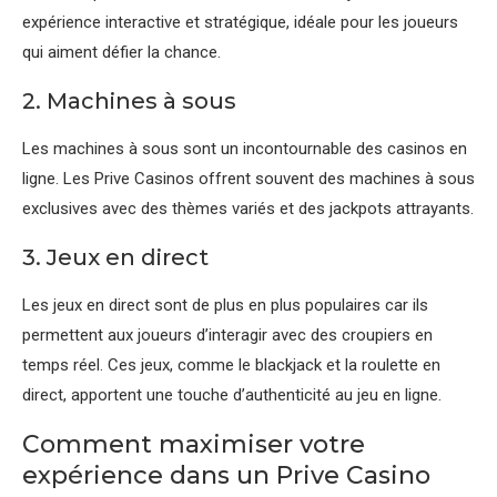
expérience interactive et stratégique, idéale pour les joueurs
qui aiment défier la chance.
2. Machines à sous
Les machines à sous sont un incontournable des casinos en
ligne. Les Prive Casinos offrent souvent des machines à sous
exclusives avec des thèmes variés et des jackpots attrayants.
3. Jeux en direct
Les jeux en direct sont de plus en plus populaires car ils
permettent aux joueurs d’interagir avec des croupiers en
temps réel. Ces jeux, comme le blackjack et la roulette en
direct, apportent une touche d’authenticité au jeu en ligne.
Comment maximiser votre
expérience dans un Prive Casino