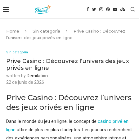
Home
Sin categoría
Prive Casino : Découvrez
l’univers des jeux privés en ligne
Sin categoría
Prive Casino : Découvrez l’univers des jeux
privés en ligne
written by
Demilation
22 de junio de 2026
Prive Casino : Découvrez l’univers
des jeux privés en ligne
Dans le monde du jeu en ligne, le concept de
casino privé en
ligne
attire de plus en plus d’adeptes. Les joueurs recherchent
des expériences personnalisées, une atmosphère intime et