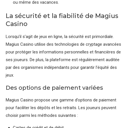
ou même des vacances.
La sécurité et la fiabilité de Magius
Casino
Lorsqu’il s’agit de jeux en ligne, la sécurité est primordiale.
Magius Casino utilise des technologies de cryptage avancées
pour protéger les informations personnelles et financières de
ses joueurs. De plus, la plateforme est régulièrement auditée
par des organismes indépendants pour garantir l’équité des
jeux.
Des options de paiement variées
Magius Casino propose une gamme d’options de paiement
pour faciliter les dépôts et les retraits. Les joueurs peuvent
choisir parmi les méthodes suivantes :
Cartes de crédit et de débit