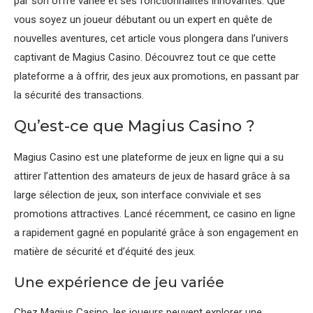
par son offre variée et ses fonctionnalités innovantes. Que
vous soyez un joueur débutant ou un expert en quête de
nouvelles aventures, cet article vous plongera dans l’univers
captivant de Magius Casino. Découvrez tout ce que cette
plateforme a à offrir, des jeux aux promotions, en passant par
la sécurité des transactions.
Qu’est-ce que Magius Casino ?
Magius Casino est une plateforme de jeux en ligne qui a su
attirer l’attention des amateurs de jeux de hasard grâce à sa
large sélection de jeux, son interface conviviale et ses
promotions attractives. Lancé récemment, ce casino en ligne
a rapidement gagné en popularité grâce à son engagement en
matière de sécurité et d’équité des jeux.
Une expérience de jeu variée
Chez Magius Casino, les joueurs peuvent explorer une