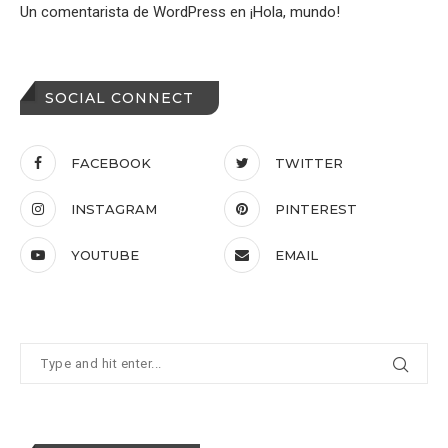
Un comentarista de WordPress
en
¡Hola, mundo!
SOCIAL CONNECT
FACEBOOK
TWITTER
INSTAGRAM
PINTEREST
YOUTUBE
EMAIL