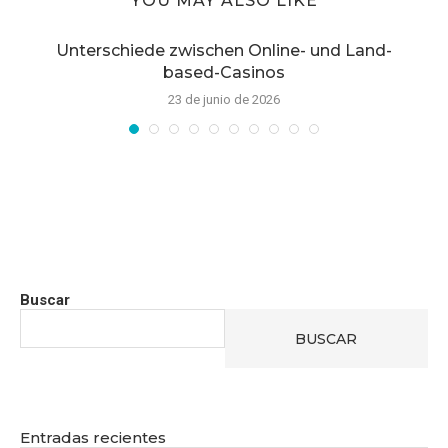
YOU MAY ALSO LIKE
Unterschiede zwischen Online- und Land-
based-Casinos
23 de junio de 2026
Buscar
BUSCAR
Entradas recientes