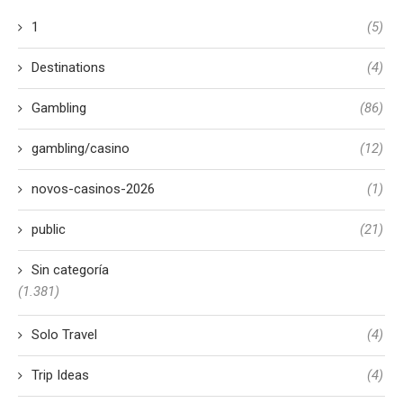
1
(5)
Destinations
(4)
Gambling
(86)
gambling/casino
(12)
novos-casinos-2026
(1)
public
(21)
Sin categoría
(1.381)
Solo Travel
(4)
Trip Ideas
(4)