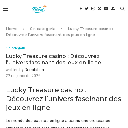
Home
Sin categoría
Lucky Treasure casino :
Découvrez l’univers fascinant des jeux en ligne
Sin categoría
Lucky Treasure casino : Découvrez
l’univers fascinant des jeux en ligne
written by
Demilation
22 de junio de 2026
Lucky Treasure casino :
Découvrez l’univers fascinant des
jeux en ligne
Le monde des casinos en ligne a connu une croissance