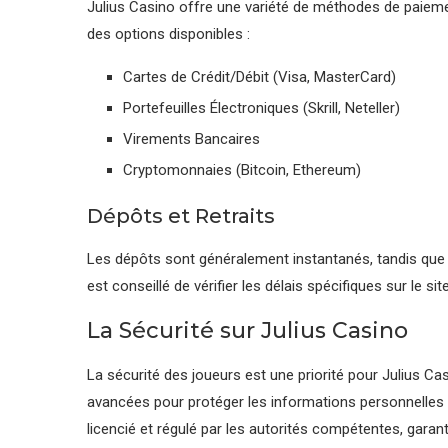
Julius Casino offre une variété de méthodes de paiement
des options disponibles :
Cartes de Crédit/Débit (Visa, MasterCard)
Portefeuilles Électroniques (Skrill, Neteller)
Virements Bancaires
Cryptomonnaies (Bitcoin, Ethereum)
Dépôts et Retraits
Les dépôts sont généralement instantanés, tandis que le
est conseillé de vérifier les délais spécifiques sur le si
La Sécurité sur Julius Casino
La sécurité des joueurs est une priorité pour Julius Ca
avancées pour protéger les informations personnelles et
licencié et régulé par les autorités compétentes, garant