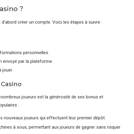
asino ?
d’abord créer un compte. Voici les étapes à suivre :
nformations personnelles.
on envoyé par la plateforme.
 jouer.
 Casino
e nombreux joueurs est la générosité de ses bonus et
pulaires :
es nouveaux joueurs qui effectuent leur premier dépôt.
chines à sous, permettant aux joueurs de gagner sans risquer