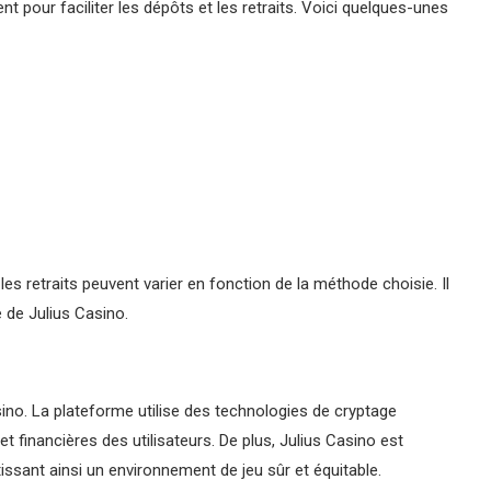
 pour faciliter les dépôts et les retraits. Voici quelques-unes
s retraits peuvent varier en fonction de la méthode choisie. Il
te de Julius Casino.
sino. La plateforme utilise des technologies de cryptage
 financières des utilisateurs. De plus, Julius Casino est
issant ainsi un environnement de jeu sûr et équitable.