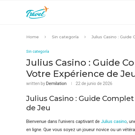
Home
Sin categoría
Julius Casino : Guid
Sin categoría
Julius Casino : Guide 
Votre Expérience de Je
written by
Demilation
22 de junio de 2026
Julius Casino : Guide Comple
de Jeu
Bienvenue dans l’univers captivant de
Julius casino
, un
en ligne. Que vous soyez un joueur novice ou un vétéra