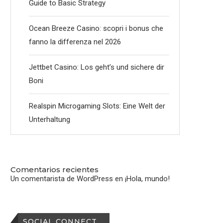
Guide to Basic Strategy
Ocean Breeze Casino: scopri i bonus che
fanno la differenza nel 2026
Jettbet Casino: Los geht’s und sichere dir
Boni
Realspin Microgaming Slots: Eine Welt der
Unterhaltung
Comentarios recientes
Un comentarista de WordPress
en
¡Hola, mundo!
SOCIAL CONNECT