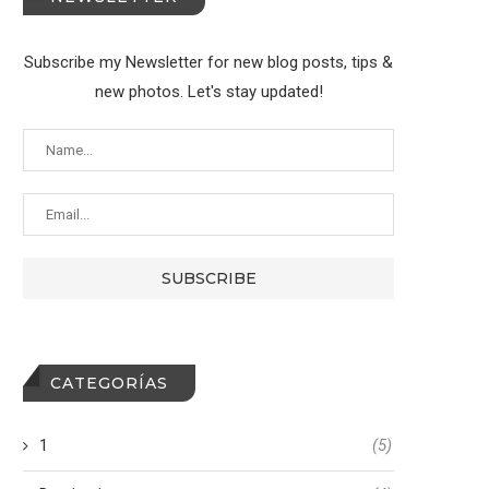
Subscribe my Newsletter for new blog posts, tips &
new photos. Let's stay updated!
CATEGORÍAS
1
(5)