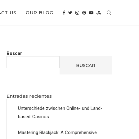
CT US
OUR BLOG
Buscar
BUSCAR
Entradas recientes
Unterschiede zwischen Online- und Land-
based-Casinos
Mastering Blackjack: A Comprehensive