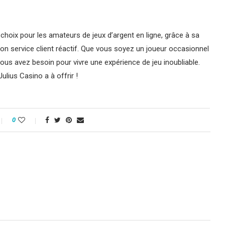
oix pour les amateurs de jeux d’argent en ligne, grâce à sa
son service client réactif. Que vous soyez un joueur occasionnel
ous avez besoin pour vivre une expérience de jeu inoubliable.
ulius Casino a à offrir !
0