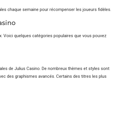
les chaque semaine pour récompenser les joueurs fidèles.
asino
ux. Voici quelques catégories populaires que vous pouvez
pales de Julius Casino. De nombreux thèmes et styles sont
vec des graphismes avancés. Certains des titres les plus