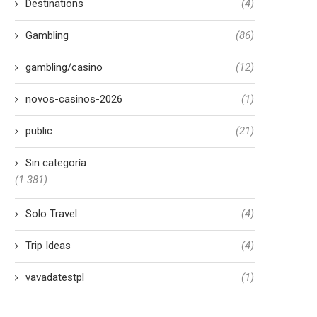
Destinations
(4)
Gambling
(86)
gambling/casino
(12)
novos-casinos-2026
(1)
public
(21)
Sin categoría
(1.381)
Solo Travel
(4)
Trip Ideas
(4)
vavadatestpl
(1)