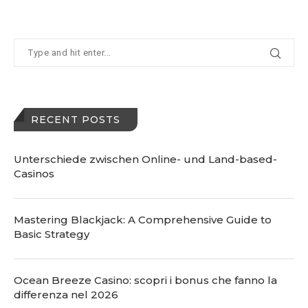
RECENT POSTS
Unterschiede zwischen Online- und Land-based-
Casinos
Mastering Blackjack: A Comprehensive Guide to
Basic Strategy
Ocean Breeze Casino: scopri i bonus che fanno la
differenza nel 2026