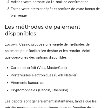
Validez votre compte via l’e-mail de confirmation.
Faites votre premier dépôt et profitez de votre bonus de
bienvenue.
Les méthodes de paiement
disponibles
Locowin Casino propose une variété de méthodes de
paiement pour faciliter les dépôts et les retraits. Voici
quelques-unes des options disponibles :
Cartes de crédit (Visa, MasterCard)
Portefeuilles électroniques (Skrill, Neteller)
Virements bancaires
Cryptomonnaies (Bitcoin, Ethereum)
Les dépôts sont généralement instantanés, tandis que les
retraits peuvent prendre quelques jours en fonction de la