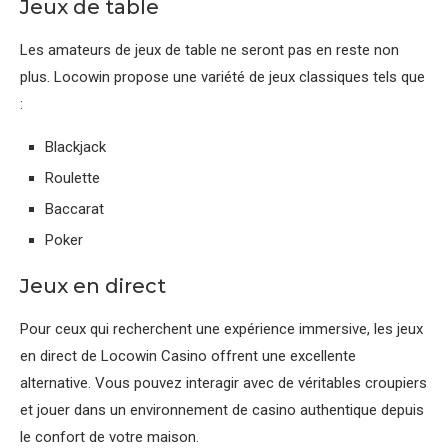
Jeux de table
Les amateurs de jeux de table ne seront pas en reste non
plus. Locowin propose une variété de jeux classiques tels que
:
Blackjack
Roulette
Baccarat
Poker
Jeux en direct
Pour ceux qui recherchent une expérience immersive, les jeux
en direct de Locowin Casino offrent une excellente
alternative. Vous pouvez interagir avec de véritables croupiers
et jouer dans un environnement de casino authentique depuis
le confort de votre maison.