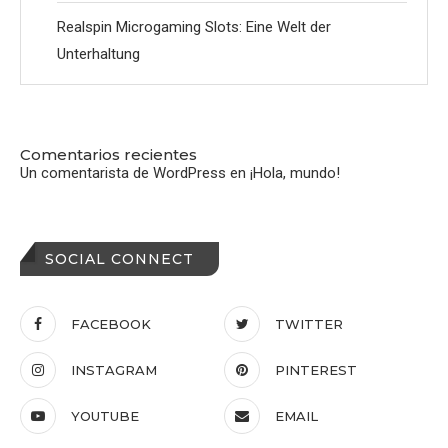
Realspin Microgaming Slots: Eine Welt der
Unterhaltung
Comentarios recientes
Un comentarista de WordPress
en
¡Hola, mundo!
SOCIAL CONNECT
FACEBOOK
TWITTER
INSTAGRAM
PINTEREST
YOUTUBE
EMAIL