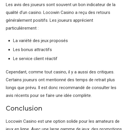
Les avis des joueurs sont souvent un bon indicateur de la
qualité d’un casino. Locowin Casino a reçu des retours
généralement positifs. Les joueurs apprécient
particulièrement :
La variété des jeux proposés
Les bonus attractifs
Le service client réactif
Cependant, comme tout casino, il y a aussi des critiques.
Certains joueurs ont mentionné des temps de retrait plus
longs que prévu. Il est donc recommandé de consulter les
avis récents pour se faire une idée complète.
Conclusion
Locowin Casino est une option solide pour les amateurs de
jeux en ligne. Avec une large gamme de jeux, des promotions