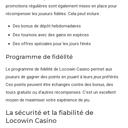
promotions régulières sont également mises en place pour
récompenser les joueurs fidèles. Cela peut inclure :
Des bonus de dépôt hebdomadaires
Des tournois avec des gains en espèces
Des offres spéciales pour les jours fériés
Programme de fidélité
Le programme de fidélité de Locowin Casino permet aux
joueurs de gagner des points en jouant à leurs jeux préférés.
Ces points peuvent être échangés contre des bonus, des
tours gratuits ou d’autres récompenses. C’est un excellent
moyen de maximiser votre expérience de jeu.
La sécurité et la fiabilité de
Locowin Casino