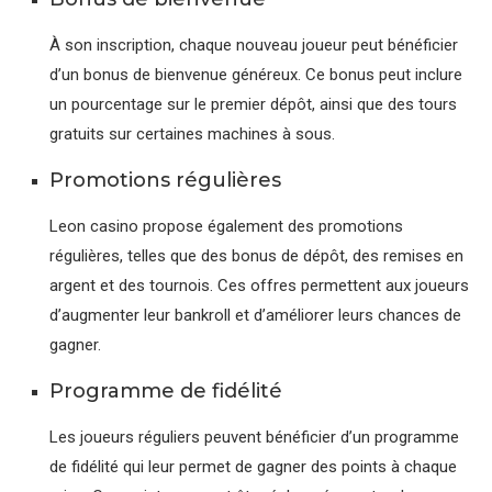
À son inscription, chaque nouveau joueur peut bénéficier
d’un bonus de bienvenue généreux. Ce bonus peut inclure
un pourcentage sur le premier dépôt, ainsi que des tours
gratuits sur certaines machines à sous.
Promotions régulières
Leon casino propose également des promotions
régulières, telles que des bonus de dépôt, des remises en
argent et des tournois. Ces offres permettent aux joueurs
d’augmenter leur bankroll et d’améliorer leurs chances de
gagner.
Programme de fidélité
Les joueurs réguliers peuvent bénéficier d’un programme
de fidélité qui leur permet de gagner des points à chaque