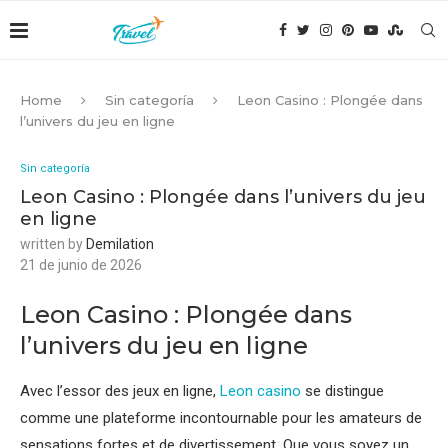
Home
Sin categoría
Leon Casino : Plongée dans
l’univers du jeu en ligne
Sin categoría
Leon Casino : Plongée dans l’univers du jeu
en ligne
written by
Demilation
21 de junio de 2026
Leon Casino : Plongée dans
l’univers du jeu en ligne
Avec l’essor des jeux en ligne,
Leon casino
se distingue
comme une plateforme incontournable pour les amateurs de
sensations fortes et de divertissement. Que vous soyez un