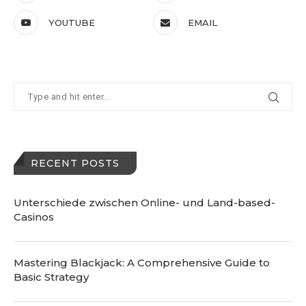
YOUTUBE
EMAIL
RECENT POSTS
Unterschiede zwischen Online- und Land-based-
Casinos
Mastering Blackjack: A Comprehensive Guide to
Basic Strategy