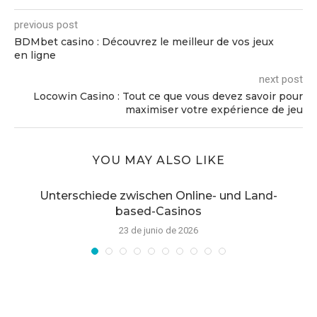
previous post
BDMbet casino : Découvrez le meilleur de vos jeux
en ligne
next post
Locowin Casino : Tout ce que vous devez savoir pour
maximiser votre expérience de jeu
YOU MAY ALSO LIKE
Unterschiede zwischen Online- und Land-
based-Casinos
23 de junio de 2026