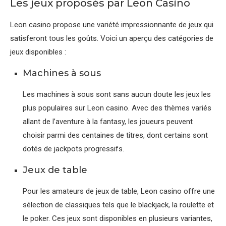
Les jeux proposés par Leon Casino
Leon casino propose une variété impressionnante de jeux qui
satisferont tous les goûts. Voici un aperçu des catégories de
jeux disponibles :
Machines à sous
Les machines à sous sont sans aucun doute les jeux les
plus populaires sur Leon casino. Avec des thèmes variés
allant de l’aventure à la fantasy, les joueurs peuvent
choisir parmi des centaines de titres, dont certains sont
dotés de jackpots progressifs.
Jeux de table
Pour les amateurs de jeux de table, Leon casino offre une
sélection de classiques tels que le blackjack, la roulette et
le poker. Ces jeux sont disponibles en plusieurs variantes,