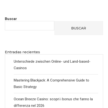
Buscar
BUSCAR
Entradas recientes
Unterschiede zwischen Online- und Land-based-
Casinos
Mastering Blackjack: A Comprehensive Guide to
Basic Strategy
Ocean Breeze Casino: scopri i bonus che fanno la
differenza nel 2026