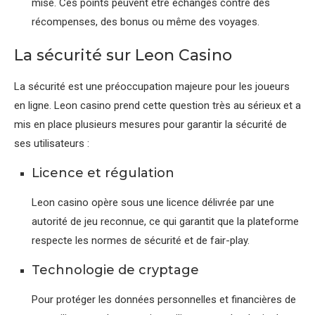
mise. Ces points peuvent être échangés contre des
récompenses, des bonus ou même des voyages.
La sécurité sur Leon Casino
La sécurité est une préoccupation majeure pour les joueurs
en ligne. Leon casino prend cette question très au sérieux et a
mis en place plusieurs mesures pour garantir la sécurité de
ses utilisateurs :
Licence et régulation
Leon casino opère sous une licence délivrée par une
autorité de jeu reconnue, ce qui garantit que la plateforme
respecte les normes de sécurité et de fair-play.
Technologie de cryptage
Pour protéger les données personnelles et financières de