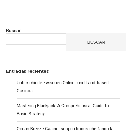
Buscar
BUSCAR
Entradas recientes
Unterschiede zwischen Online- und Land-based-
Casinos
Mastering Blackjack: A Comprehensive Guide to
Basic Strategy
Ocean Breeze Casino: scopri i bonus che fanno la