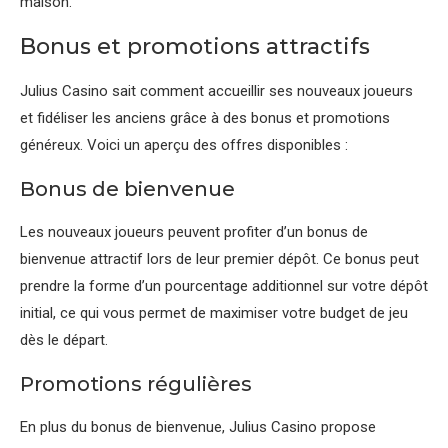
maison.
Bonus et promotions attractifs
Julius Casino sait comment accueillir ses nouveaux joueurs
et fidéliser les anciens grâce à des bonus et promotions
généreux. Voici un aperçu des offres disponibles :
Bonus de bienvenue
Les nouveaux joueurs peuvent profiter d’un bonus de
bienvenue attractif lors de leur premier dépôt. Ce bonus peut
prendre la forme d’un pourcentage additionnel sur votre dépôt
initial, ce qui vous permet de maximiser votre budget de jeu
dès le départ.
Promotions régulières
En plus du bonus de bienvenue, Julius Casino propose