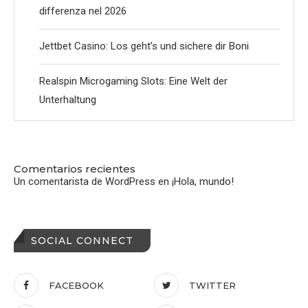
differenza nel 2026
Jettbet Casino: Los geht’s und sichere dir Boni
Realspin Microgaming Slots: Eine Welt der
Unterhaltung
Comentarios recientes
Un comentarista de WordPress
en
¡Hola, mundo!
SOCIAL CONNECT
FACEBOOK
TWITTER