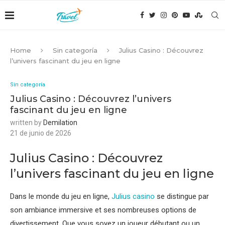
Home
Sin categoría
Julius Casino : Découvrez
l’univers fascinant du jeu en ligne
Sin categoría
Julius Casino : Découvrez l’univers
fascinant du jeu en ligne
written by
Demilation
21 de junio de 2026
Julius Casino : Découvrez
l’univers fascinant du jeu en ligne
Dans le monde du jeu en ligne,
Julius casino
se distingue par
son ambiance immersive et ses nombreuses options de
divertissement. Que vous soyez un joueur débutant ou un