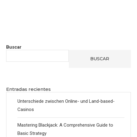
Buscar
BUSCAR
Entradas recientes
Unterschiede zwischen Online- und Land-based-
Casinos
Mastering Blackjack: A Comprehensive Guide to
Basic Strategy