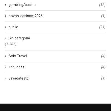
gambling/casino
(12)
novos-casinos-2026
(1)
public
(21)
Sin categoría
(1.381)
Solo Travel
(4)
Trip Ideas
(4)
vavadatestpl
(1)