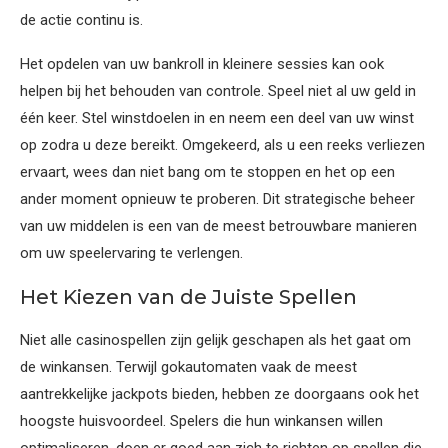
de actie continu is.
Het opdelen van uw bankroll in kleinere sessies kan ook
helpen bij het behouden van controle. Speel niet al uw geld in
één keer. Stel winstdoelen in en neem een deel van uw winst
op zodra u deze bereikt. Omgekeerd, als u een reeks verliezen
ervaart, wees dan niet bang om te stoppen en het op een
ander moment opnieuw te proberen. Dit strategische beheer
van uw middelen is een van de meest betrouwbare manieren
om uw speelervaring te verlengen.
Het Kiezen van de Juiste Spellen
Niet alle casinospellen zijn gelijk geschapen als het gaat om
de winkansen. Terwijl gokautomaten vaak de meest
aantrekkelijke jackpots bieden, hebben ze doorgaans ook het
hoogste huisvoordeel. Spelers die hun winkansen willen