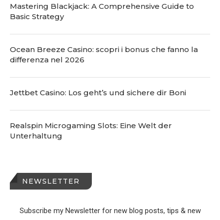
Mastering Blackjack: A Comprehensive Guide to
Basic Strategy
Ocean Breeze Casino: scopri i bonus che fanno la
differenza nel 2026
Jettbet Casino: Los geht’s und sichere dir Boni
Realspin Microgaming Slots: Eine Welt der
Unterhaltung
NEWSLETTER
Subscribe my Newsletter for new blog posts, tips & new