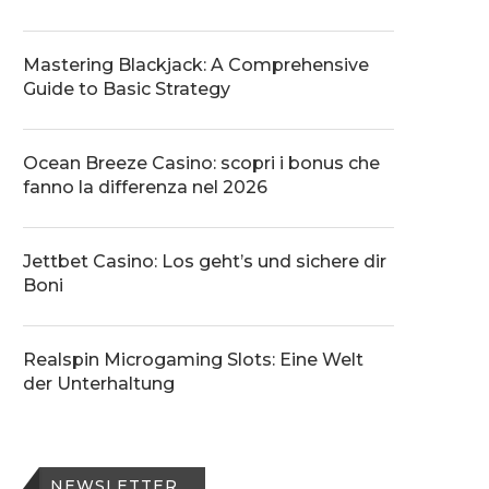
Mastering Blackjack: A Comprehensive
Guide to Basic Strategy
Ocean Breeze Casino: scopri i bonus che
fanno la differenza nel 2026
Jettbet Casino: Los geht’s und sichere dir
Boni
Realspin Microgaming Slots: Eine Welt
der Unterhaltung
NEWSLETTER