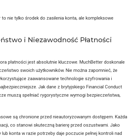
 to nie tylko środek do zasilenia konta, ale kompleksowe
ństwo i Niezawodność Płatności
ora płatności jest absolutnie kluczowe. MuchBetter doskonale
ieczeństwo swoich użytkowników. Nie można zapomnieć, że
ykorzystujące zaawansowane technologie szyfrowania i
jbezpieczniejsze. Jak dane z brytyjskiego Financial Conduct
nicze muszą spełniać rygorystyczne wymogi bezpieczeństwa,
ansowe są chronione przed nieautoryzowanym dostępem. Każda
acji, co stanowi skuteczną barierę przed oszustwami. Jako
lub konta w razie potrzeby daje poczucie pełnej kontroli nad