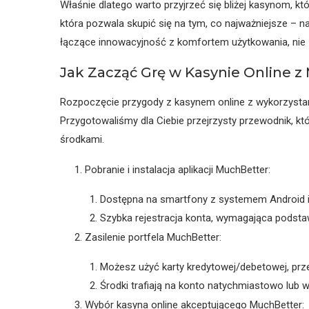
Właśnie dlatego warto przyjrzeć się bliżej kasynom, kt
która pozwala skupić się na tym, co najważniejsze – na
łączące innowacyjność z komfortem użytkowania, nie zn
Jak Zacząć Grę w Kasynie Online 
Rozpoczęcie przygody z kasynem online z wykorzystani
Przygotowaliśmy dla Ciebie przejrzysty przewodnik, kt
środkami.
Pobranie i instalacja aplikacji MuchBetter:
Dostępna na smartfony z systemem Android i
Szybka rejestracja konta, wymagająca podst
Zasilenie portfela MuchBetter:
Możesz użyć karty kredytowej/debetowej, pr
Środki trafiają na konto natychmiastowo lub w
Wybór kasyna online akceptującego MuchBetter: