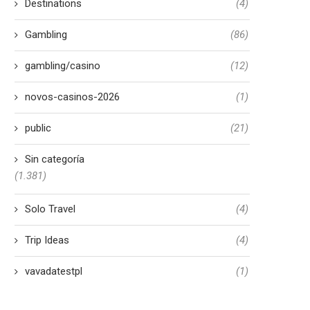
Destinations
(4)
Gambling
(86)
gambling/casino
(12)
novos-casinos-2026
(1)
public
(21)
Sin categoría
(1.381)
Solo Travel
(4)
Trip Ideas
(4)
vavadatestpl
(1)