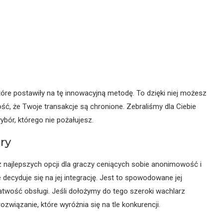
óre postawiły na tę innowacyjną metodę. To dzięki niej możesz
ść, że Twoje transakcje są chronione. Zebraliśmy dla Ciebie
bór, którego nie pożałujesz.
ry
 z najlepszych opcji dla graczy ceniących sobie anonimowość i
 decyduje się na jej integrację. Jest to spowodowane jej
atwość obsługi. Jeśli dołożymy do tego szeroki wachlarz
związanie, które wyróżnia się na tle konkurencji.