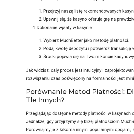
Przejrzyj naszą listę rekomendowanych kasyn
Upewnij się, że kasyno oferuje grę na prawdzi
Dokonanie wpłaty w kasynie:
Wybierz MuchBetter jako metodę płatności.
Podaj kwotę depozytu i potwierdź transakcję w 
Środki pojawią się na Twoim koncie kasynowy
Jak widzisz, cały proces jest intuicyjny i zaprojektowa
rozwiązaniu czas poświęcony na formalności jest mini
Porównanie Metod Płatności: D
Tle Innych?
Przeglądając dostępne metody płatności w kasynach on
Jednakże, gdy przyjrzymy się bliżej płatnościom MuchBe
Porównajmy je z kilkoma innymi popularnymi opcjami, a