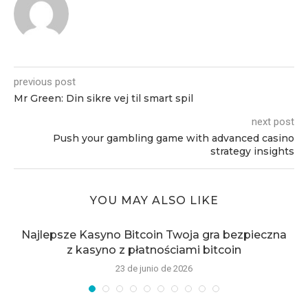
previous post
Mr Green: Din sikre vej til smart spil
next post
Push your gambling game with advanced casino
strategy insights
YOU MAY ALSO LIKE
o
Najlepsze Kasyno Bitcoin Twoja gra bezpieczna
z kasyno z płatnościami bitcoin
23 de junio de 2026