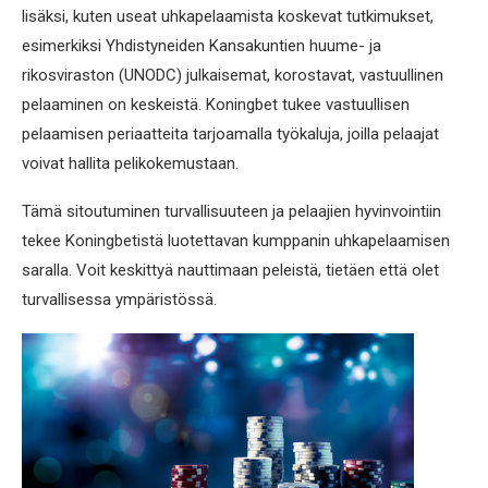
lisäksi, kuten useat uhkapelaamista koskevat tutkimukset,
esimerkiksi Yhdistyneiden Kansakuntien huume- ja
rikosviraston (UNODC) julkaisemat, korostavat, vastuullinen
pelaaminen on keskeistä. Koningbet tukee vastuullisen
pelaamisen periaatteita tarjoamalla työkaluja, joilla pelaajat
voivat hallita pelikokemustaan.
Tämä sitoutuminen turvallisuuteen ja pelaajien hyvinvointiin
tekee Koningbetistä luotettavan kumppanin uhkapelaamisen
saralla. Voit keskittyä nauttimaan peleistä, tietäen että olet
turvallisessa ympäristössä.