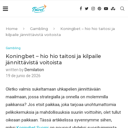
Home
Gambling
Koningbet – hio hio taitosi ja
kilpaile jännittävistä voitoista
Gambling
Koningbet – hio hio taitosi ja kilpaile
jännittävistä voitoista
written by
Demilation
19 de junio de 2026
Oletko valmis sukeltamaan uhkapelien jännittävään
maailmaan, jossa strategialla ja onnella on molemmilla
paikkansa? Jos etsit paikkaa, joka tarjoaa unohtumattomia
pelikokemuksia ja mahdollisuuksia suuriin voittoihin, olet tullut
oikeaan paikkaan. Tässä artikkelissa syvennymme siihen,
miksi
Koningbet Suomi
on noussut yhdeksi suosituimmista