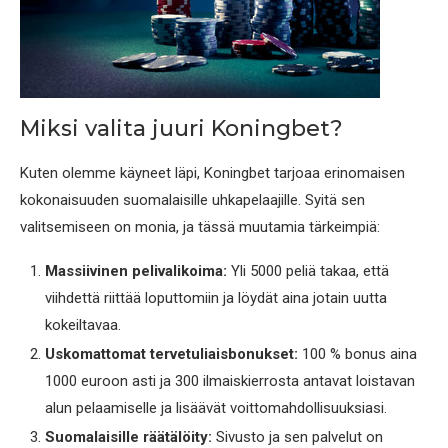
Miksi valita juuri Koningbet?
Kuten olemme käyneet läpi, Koningbet tarjoaa erinomaisen
kokonaisuuden suomalaisille uhkapelaajille. Syitä sen
valitsemiseen on monia, ja tässä muutamia tärkeimpiä:
Massiivinen pelivalikoima:
Yli 5000 peliä takaa, että
viihdettä riittää loputtomiin ja löydät aina jotain uutta
kokeiltavaa.
Uskomattomat tervetuliaisbonukset:
100 % bonus aina
1000 euroon asti ja 300 ilmaiskierrosta antavat loistavan
alun pelaamiselle ja lisäävät voittomahdollisuuksiasi.
Suomalaisille räätälöity:
Sivusto ja sen palvelut on