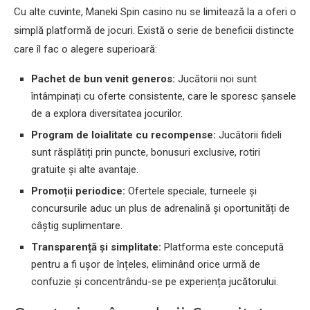
Cu alte cuvinte, Maneki Spin casino nu se limitează la a oferi o
simplă platformă de jocuri. Există o serie de beneficii distincte
care îl fac o alegere superioară:
Pachet de bun venit generos:
Jucătorii noi sunt
întâmpinați cu oferte consistente, care le sporesc șansele
de a explora diversitatea jocurilor.
Program de loialitate cu recompense:
Jucătorii fideli
sunt răsplătiți prin puncte, bonusuri exclusive, rotiri
gratuite și alte avantaje.
Promoții periodice:
Ofertele speciale, turneele și
concursurile aduc un plus de adrenalină și oportunități de
câștig suplimentare.
Transparență și simplitate:
Platforma este concepută
pentru a fi ușor de înțeles, eliminând orice urmă de
confuzie și concentrându-se pe experiența jucătorului.