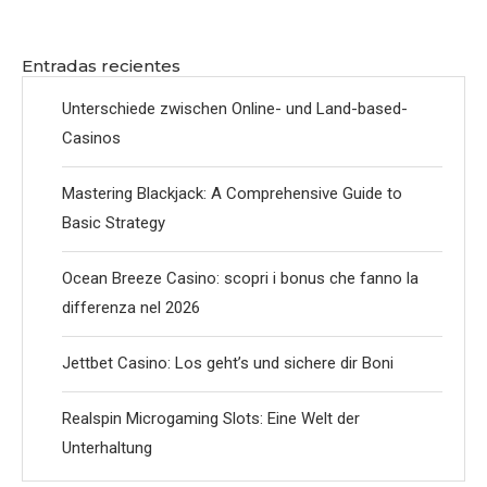
Entradas recientes
Unterschiede zwischen Online- und Land-based-
Casinos
Mastering Blackjack: A Comprehensive Guide to
Basic Strategy
Ocean Breeze Casino: scopri i bonus che fanno la
differenza nel 2026
Jettbet Casino: Los geht’s und sichere dir Boni
Realspin Microgaming Slots: Eine Welt der
Unterhaltung