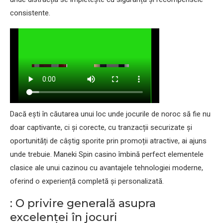
consistente.
Dacă ești în căutarea unui loc unde jocurile de noroc să fie nu
doar captivante, ci și corecte, cu tranzacții securizate și
oportunități de câștig sporite prin promoții atractive, ai ajuns
unde trebuie. Maneki Spin casino îmbină perfect elementele
clasice ale unui cazinou cu avantajele tehnologiei moderne,
oferind o experiență completă și personalizată.
: O privire generală asupra
excelenței în jocuri