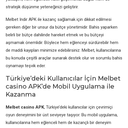
stratejik düşünme yeteneğinizi geliştirir.
Melbet Indir APK ile kazanç sağlamak için dikkat edilmesi
gereken diğer bir unsur da bütçe yönetimidir. Bahis yaparken
belirli bir bütçe dahilinde hareket etmek ve bu bütçeyi
aşmamak önemlidir. Böylece hem eğlenceyi sürdürebilir hem
de maddi kayıpları minimize edebilirsiniz. Melbet, kullanıcılarına
bu konuda çeşitli araçlar sunarak destek olur ve sorumlu bahis
oynamayı teşvik eder.
Türkiye’deki Kullanıcılar İçin Melbet
casino APK’de Mobil Uygulama ile
Kazanma
Melbet casino APK
, Türkiye’deki kullanıcılar için çevrimiçi
oyun deneyimini bir üst seviyeye taşıyor. Bu mobil uygulama,
kullanıcılarına hem eğlenceli hem de kazançlı bir deneyim