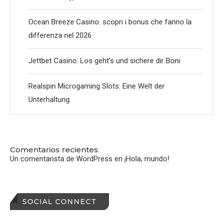
Ocean Breeze Casino: scopri i bonus che fanno la
differenza nel 2026
Jettbet Casino: Los geht’s und sichere dir Boni
Realspin Microgaming Slots: Eine Welt der
Unterhaltung
Comentarios recientes
Un comentarista de WordPress
en
¡Hola, mundo!
SOCIAL CONNECT