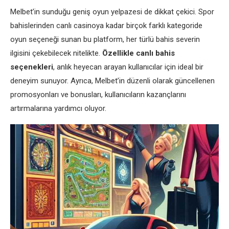
Melbet’in sunduğu geniş oyun yelpazesi de dikkat çekici. Spor
bahislerinden canlı casinoya kadar birçok farklı kategoride
oyun seçeneği sunan bu platform, her türlü bahis severin
ilgisini çekebilecek nitelikte.
Özellikle canlı bahis
seçenekleri
, anlık heyecan arayan kullanıcılar için ideal bir
deneyim sunuyor. Ayrıca, Melbet’in düzenli olarak güncellenen
promosyonları ve bonusları, kullanıcıların kazançlarını
artırmalarına yardımcı oluyor.