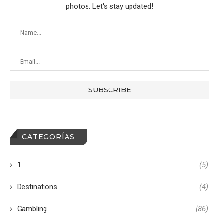
photos. Let's stay updated!
CATEGORÍAS
1
(5)
Destinations
(4)
Gambling
(86)