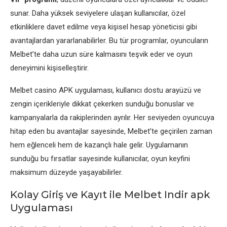
sunar. Daha yüksek seviyelere ulaşan kullanıcılar, özel
etkinliklere davet edilme veya kişisel hesap yöneticisi gibi
avantajlardan yararlanabilirler. Bu tür programlar, oyuncuların
Melbet’te daha uzun süre kalmasını teşvik eder ve oyun
deneyimini kişiselleştirir.
Melbet casino APK uygulaması, kullanıcı dostu arayüzü ve
zengin içerikleriyle dikkat çekerken sunduğu bonuslar ve
kampanyalarla da rakiplerinden ayrılır. Her seviyeden oyuncuya
hitap eden bu avantajlar sayesinde, Melbet’te geçirilen zaman
hem eğlenceli hem de kazançlı hale gelir. Uygulamanın
sunduğu bu fırsatlar sayesinde kullanıcılar, oyun keyfini
maksimum düzeyde yaşayabilirler.
Kolay Giriş ve Kayıt ile Melbet Indir apk
Uygulaması