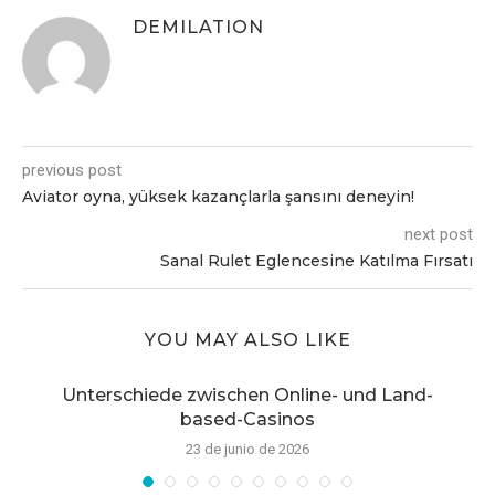
DEMILATION
previous post
Aviator oyna, yüksek kazançlarla şansını deneyin!
next post
Sanal Rulet Eglencesine Katılma Fırsatı
YOU MAY ALSO LIKE
Unterschiede zwischen Online- und Land-
based-Casinos
23 de junio de 2026