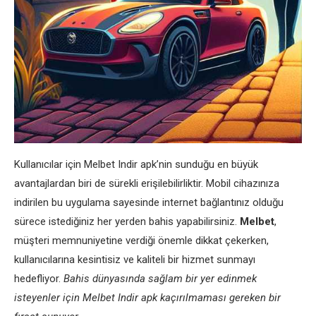
Kullanıcılar için Melbet Indir apk’nin sunduğu en büyük
avantajlardan biri de sürekli erişilebilirliktir. Mobil cihazınıza
indirilen bu uygulama sayesinde internet bağlantınız olduğu
sürece istediğiniz her yerden bahis yapabilirsiniz.
Melbet
,
müşteri memnuniyetine verdiği önemle dikkat çekerken,
kullanıcılarına kesintisiz ve kaliteli bir hizmet sunmayı
hedefliyor.
Bahis dünyasında sağlam bir yer edinmek
isteyenler için Melbet Indir apk kaçırılmaması gereken bir