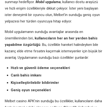
sunmayı hedefliyor.
Mobil uygulama
, kullanıcı dostu arayüzü
ve hızlı erişim özellikleriyle dikkat çekiyor. İster yeni başlayan
ister deneyimli bir oyuncu olun, Melbet’in sunduğu geniş oyun
yelpazesi her türden oyuncuya hitap ediyor.
Mobil uygulamanın sunduğu avantajlar arasında en
önemlilerinden biri,
kullanıcıların her an her yerden bahis
yapabilme özgürlüğü
. Bu, özellikle hareket halindeyken bile
kazanç elde etme fırsatını kaçırmak istemeyenler için büyük bir
avantaj. Uygulamanın sunduğu bazı özellikler şunlardır:
Hızlı ve güvenli ödeme seçenekleri
Canlı bahis imkanı
Kişiselleştirilebilir bildirimler
Geniş oyun seçenekleri
Melbet casino APK’nin sunduğu bu özellikler, kullanıcıların daha