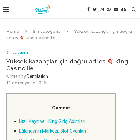
Home
Sin categoría
Yüksek kazançlar için doğru
adres
King Casino ile
Sin categoría
Yüksek kazançlar için doğru adres
King
Casino ile
written by
Demilation
11 de mayo de 2026
Content
Hızlı Kayıt ve 1King Giriş Adımları
Eğlencenin Merkezi: Slot Oyunları