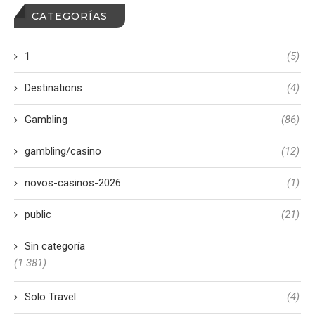
CATEGORÍAS
1
(5)
Destinations
(4)
Gambling
(86)
gambling/casino
(12)
novos-casinos-2026
(1)
public
(21)
Sin categoría
(1.381)
Solo Travel
(4)