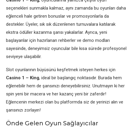
Casino 1 – King
, oyuncularına yalnızca çeşitli oyun
seçenekleri sunmakla kalmaz, aynı zamanda bu oyunları daha
eğlenceli hale getiren bonuslar ve promosyonlarla da
destekler. Üyeler, sık sık düzenlenen turnuvalara katılarak
ekstra ödüller kazanma şansı yakalarlar. Ayrıca, yeni
başlayanlar için hazırlanan rehberler ve demo modları
sayesinde, deneyimsiz oyuncular bile kısa sürede profesyonel
seviyeye ulaşabilir.
Slot oyunlarının büyüsünü keşfetmek isteyen herkes için
Casino 1 – King
, ideal bir başlangıç noktasıdır. Burada hem
eğlenebilir hem de şansınızı deneyebilirsiniz. Unutmayın ki her
spin yeni bir macera ve her kazanç yeni bir zaferdir!
Eğlencenin merkezi olan bu platformda siz de yerinizi alın ve
şansınızı zorlayın!
Önde Gelen Oyun Sağlayıcılar