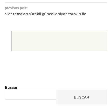
previous post
Slot temaları sürekli güncelleniyor Youwin ile
Buscar
BUSCAR