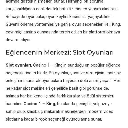
adımda destek hizmetleri sunar. Herhangi bir sorunla
karşılaşıldığında canlı destek hattı üzerinden yardım alınabilir.
Bu sayede oyuncular, oyun keyfini kesintisiz yaşayabilirler.
Güvenli ödeme yöntemleri ve geniş oyun seçenekleri ile 1King,
çevrimiçi casino dünyasında tercih edilen bir platform olmaya
devam ediyor.
Eğlencenin Merkezi: Slot Oyunları
Slot oyunları
, Casino 1 – King’in sunduğu en popüler eğlence
seçeneklerinden biridir. Bu oyunlar, şans ve stratejinin eşsiz bir
birleşimini sunarak oyunculara heyecan dolu anlar yaşatır. Her
ne kadar slot makineleri genellikle basit gibi görünse de,
aslında her biri kendi içinde farklı kurallar ve ödül sistemleri
barındırır.
Casino 1 – King
, bu alanda geniş bir yelpazeye
sahip olup, klasik üç makaralı makinelerden, modern video
slotlarına kadar birçok seçeneği oyuncularına sunar.