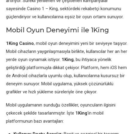
artırıyor. Sürekli yenilenen ve çeşitlenen kampanyalar
sayesinde Casino 1 – King, sektördeki rekabetçi konumunu
güçlendiriyor ve kullanıcılarına eşsiz bir oyun ortamı sunuyor.
Mobil Oyun Deneyimi ile 1King
1King Casino
, mobil oyun deneyimini yeni bir seviyeye taşıyor.
Mobil cihazların yaygınlaşmasıyla birlikte, kullanıcılar her an her
yerde oyun oynamak istiyor.
1King
, bu ihtiyaca yönelik
geliştirdiği platformuyla dikkat çekiyor. Platform, hem iOS hem
de Android cihazlarla uyumlu olup, kullanıcılarına kusursuz bir
deneyim sunuyor. Mobil uygulama, yüksek çözünürlüklü
grafikler ve hızlı yükleme süreleriyle öne çıkıyor.
Mobil uygulamanın sunduğu özellikler, oyuncuların ilgisini
çekecek şekilde tasarlanmıştır. İşte
1King
‘in mobil
platformunun bazı avantajları: