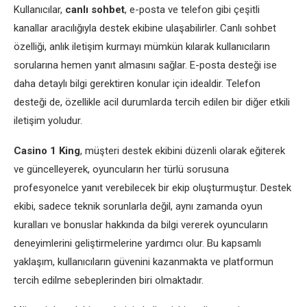
Kullanıcılar,
canlı sohbet
, e-posta ve telefon gibi çeşitli
kanallar aracılığıyla destek ekibine ulaşabilirler. Canlı sohbet
özelliği, anlık iletişim kurmayı mümkün kılarak kullanıcıların
sorularına hemen yanıt almasını sağlar. E-posta desteği ise
daha detaylı bilgi gerektiren konular için idealdir. Telefon
desteği de, özellikle acil durumlarda tercih edilen bir diğer etkili
iletişim yoludur.
Casino 1 King
, müşteri destek ekibini düzenli olarak eğiterek
ve güncelleyerek, oyuncuların her türlü sorusuna
profesyonelce yanıt verebilecek bir ekip oluşturmuştur. Destek
ekibi, sadece teknik sorunlarla değil, aynı zamanda oyun
kuralları ve bonuslar hakkında da bilgi vererek oyuncuların
deneyimlerini geliştirmelerine yardımcı olur. Bu kapsamlı
yaklaşım, kullanıcıların güvenini kazanmakta ve platformun
tercih edilme sebeplerinden biri olmaktadır.