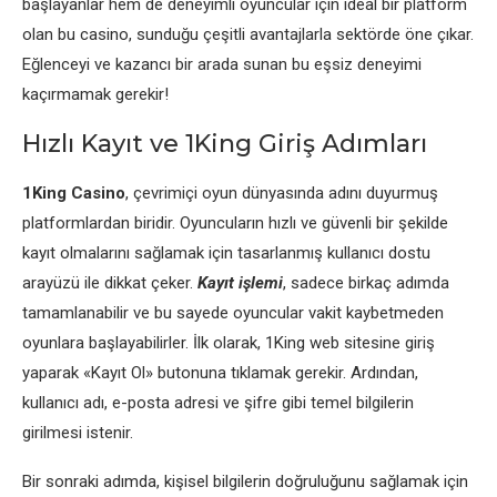
başlayanlar hem de deneyimli oyuncular için ideal bir platform
olan bu casino, sunduğu çeşitli avantajlarla sektörde öne çıkar.
Eğlenceyi ve kazancı bir arada sunan bu eşsiz deneyimi
kaçırmamak gerekir!
Hızlı Kayıt ve 1King Giriş Adımları
1King Casino
, çevrimiçi oyun dünyasında adını duyurmuş
platformlardan biridir. Oyuncuların hızlı ve güvenli bir şekilde
kayıt olmalarını sağlamak için tasarlanmış kullanıcı dostu
arayüzü ile dikkat çeker.
Kayıt işlemi
, sadece birkaç adımda
tamamlanabilir ve bu sayede oyuncular vakit kaybetmeden
oyunlara başlayabilirler. İlk olarak, 1King web sitesine giriş
yaparak «Kayıt Ol» butonuna tıklamak gerekir. Ardından,
kullanıcı adı, e-posta adresi ve şifre gibi temel bilgilerin
girilmesi istenir.
Bir sonraki adımda, kişisel bilgilerin doğruluğunu sağlamak için