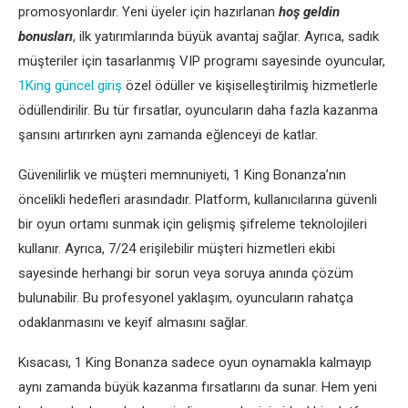
promosyonlardır. Yeni üyeler için hazırlanan
hoş geldin
bonusları
, ilk yatırımlarında büyük avantaj sağlar. Ayrıca, sadık
müşteriler için tasarlanmış VIP programı sayesinde oyuncular,
1King güncel giriş
özel ödüller ve kişiselleştirilmiş hizmetlerle
ödüllendirilir. Bu tür fırsatlar, oyuncuların daha fazla kazanma
şansını artırırken aynı zamanda eğlenceyi de katlar.
Güvenilirlik ve müşteri memnuniyeti, 1 King Bonanza’nın
öncelikli hedefleri arasındadır. Platform, kullanıcılarına güvenli
bir oyun ortamı sunmak için gelişmiş şifreleme teknolojileri
kullanır. Ayrıca, 7/24 erişilebilir müşteri hizmetleri ekibi
sayesinde herhangi bir sorun veya soruya anında çözüm
bulunabilir. Bu profesyonel yaklaşım, oyuncuların rahatça
odaklanmasını ve keyif almasını sağlar.
Kısacası, 1 King Bonanza sadece oyun oynamakla kalmayıp
aynı zamanda büyük kazanma fırsatlarını da sunar. Hem yeni