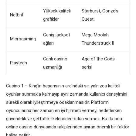
Yüksek kaliteli
Starburst, Gonzo’s
NetEnt
grafikler
Quest
Geniş jackpot
Mega Moolah,
Microgaming
ağları
Thunderstruck II
Canlı casino
Age of the Gods
Playtech
uzmanlığı
serisi
Casino 1 – King’in başarısının ardındaki sır, yalnızca kaliteli
oyunlar sunmakla kalmayıp aynı zamanda kullanıcı deneyimini
sürekli olarak iyileştirmeye odaklanmasıdır. Platform,
oyuncularına her zaman en iyi hizmeti vermeyi hedeflerken
güvenilirlik ve şeffaflık ilkelerinden ödün vermez. Bu da onu
online casino dünyasında rakiplerinden ayıran önemli bir faktör
haline getirir.