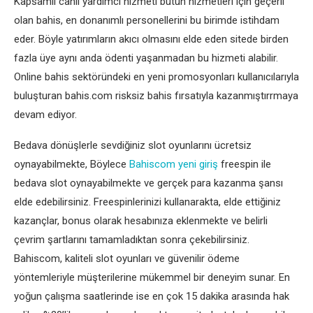
Kapsamlı canlı yardımcı hizmeti bütün hizmetleri için geçerli
olan bahis, en donanımlı personellerini bu birimde istihdam
eder. Böyle yatırımların akıcı olmasını elde eden sitede birden
fazla üye aynı anda ödenti yaşanmadan bu hizmeti alabilir.
Online bahis sektöründeki en yeni promosyonları kullanıcılarıyla
buluşturan bahis.com risksiz bahis fırsatıyla kazanmıştırrmaya
devam ediyor.
Bedava dönüşlerle sevdiğiniz slot oyunlarını ücretsiz
oynayabilmekte, Böylece
Bahiscom yeni giriş
freespin ile
bedava slot oynayabilmekte ve gerçek para kazanma şansı
elde edebilirsiniz. Freespinlerinizi kullanarakta, elde ettiğiniz
kazançlar, bonus olarak hesabınıza eklenmekte ve belirli
çevrim şartlarını tamamladıktan sonra çekebilirsiniz.
Bahiscom, kaliteli slot oyunları ve güvenilir ödeme
yöntemleriyle müşterilerine mükemmel bir deneyim sunar. En
yoğun çalışma saatlerinde ise en çok 15 dakika arasında hak