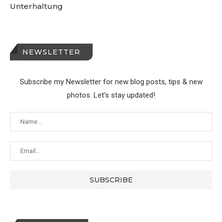
Unterhaltung
NEWSLETTER
Subscribe my Newsletter for new blog posts, tips & new
photos. Let's stay updated!