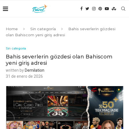
Home
Sin categoría
Bahis severlerin gözdesi
olan Bahiscom yeni giriş adresi
Sin categoría
Bahis severlerin gözdesi olan Bahiscom
yeni giriş adresi
written by
Demilation
31 de enero de 2026