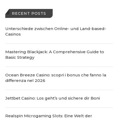
RECENT POSTS
Unterschiede zwischen Online- und Land-based-
Casinos
Mastering Blackjack: A Comprehensive Guide to
Basic Strategy
Ocean Breeze Casino: scopri i bonus che fanno la
differenza nel 2026
Jettbet Casino: Los geht’s und sichere dir Boni
Realspin Microgaming Slots: Eine Welt der