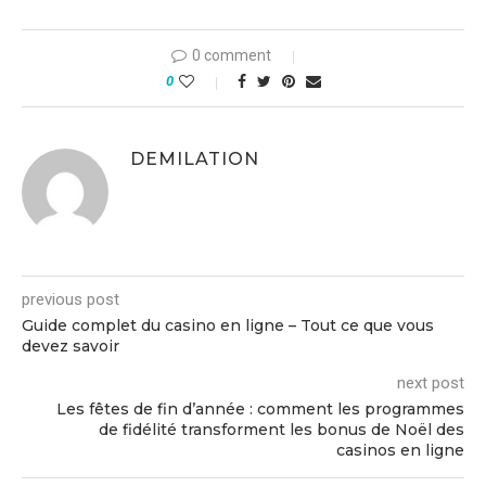
0 comment
0
DEMILATION
previous post
Guide complet du casino en ligne – Tout ce que vous
devez savoir
next post
Les fêtes de fin d’année : comment les programmes
de fidélité transforment les bonus de Noël des
casinos en ligne