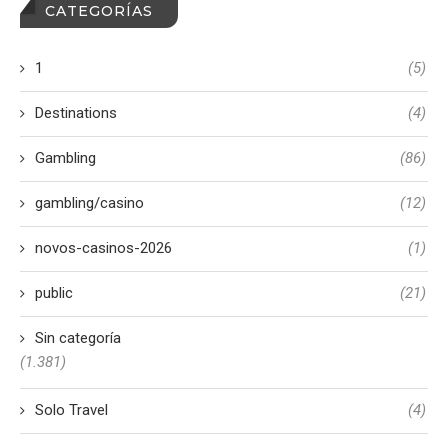
CATEGORÍAS
1
(5)
Destinations
(4)
Gambling
(86)
gambling/casino
(12)
novos-casinos-2026
(1)
public
(21)
Sin categoría
(1.381)
Solo Travel
(4)