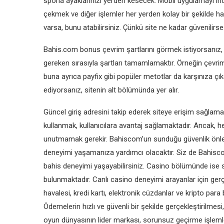
sporla ayaklarınızı yerden kesecek. Mobil uygulamayı in
çekmek ve diğer işlemler her yerden kolay bir şekilde ha
varsa, bunu atabilirsiniz. Çünkü site ne kadar güvenilirs
Bahis.com bonus çevrim şartlarını görmek istiyorsanız,
gereken sırasıyla şartları tamamlamaktır. Örneğin çevriml
buna ayrıca payfix gibi popüler metotlar da karşınıza 
ediyorsanız, sitenin alt bölümünda yer alır.
Güncel giriş adresini takip ederek siteye erişim sağlam
kullanmak, kullanıcılara avantaj sağlamaktadır. Ancak,
unutmamak gerekir. Bahiscom’un sunduğu güvenlik önlemle
deneyimi yaşamanıza yardımcı olacaktır. Siz de Bahiscom
bahis deneyimi yaşayabilirsiniz. Casino bölümünde ise slo
bulunmaktadır. Canlı casino deneyimi arayanlar için ger
havalesi, kredi kartı, elektronik cüzdanlar ve kripto para 
Ödemelerin hızlı ve güvenli bir şekilde gerçekleştirilmesi
oyun dünyasının lider markası, sorunsuz geçirme işlemle