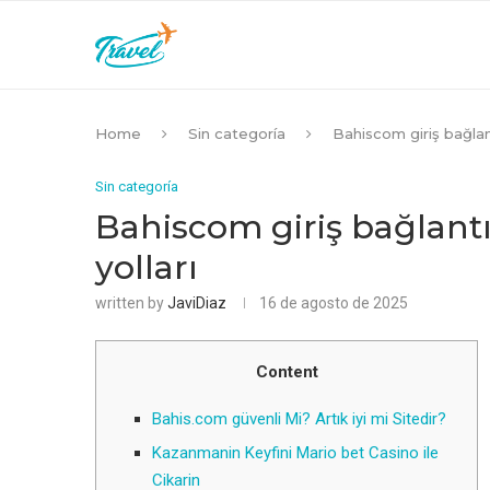
Home
Sin categoría
Bahiscom giriş bağlan
Sin categoría
Bahiscom giriş bağlant
yolları
written by
JaviDiaz
16 de agosto de 2025
Content
Bahis.com güvenli Mi? Artık iyi mi Sitedir?
Kazanmanin Keyfini Mario bet Casino ile
Cikarin