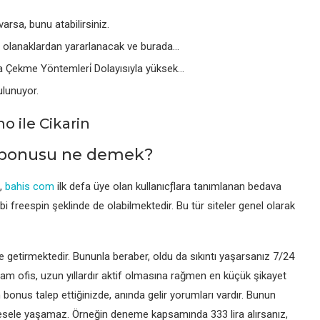
arsa, bunu atabilirsiniz.
üm olanaklardan yararlanacak ve burada…
 Çekme Yöntemleri̇ Dolayısıyla yüksek…
ulunuyor.
o ile Cikarin
e bonusu ne demek?
n,
bahis com
ilk defa üye olan kullanıcƒlara tanımlanan bedava
i freespin şeklinde de olabilmektedir. Bu tür siteler genel olarak
e getirmektedir. Bununla beraber, oldu da sıkıntı yaşarsanız 7/24
ğlam ofis, uzun yıllardır aktif olmasına rağmen en küçük şikayet
onus talep ettiğinizde, anında gelir yorumları vardır. Bunun
mesele yaşamaz. Örneğin deneme kapsamında 333 lira alırsanız,