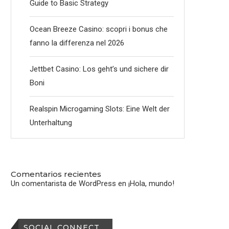
Guide to Basic Strategy
Ocean Breeze Casino: scopri i bonus che
fanno la differenza nel 2026
Jettbet Casino: Los geht’s und sichere dir
Boni
Realspin Microgaming Slots: Eine Welt der
Unterhaltung
Comentarios recientes
Un comentarista de WordPress
en
¡Hola, mundo!
SOCIAL CONNECT